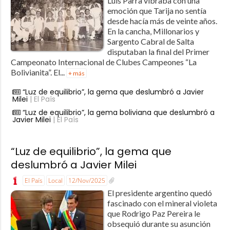
Luis Parra vibraba con una
emoción que Tarija no sentía
desde hacía más de veinte años.
En la cancha, Millonarios y
Sargento Cabral de Salta
disputaban la final del Primer
Campeonato Internacional de Clubes Campeones “La
Bolivianita”. El...
+ más
“Luz de equilibrio”, la gema que deslumbró a Javier
Milei
| El País
“Luz de equilibrio”, la gema boliviana que deslumbró a
Javier Milei
| El País
“Luz de equilibrio”, la gema que
deslumbró a Javier Milei
El País
Local
12/Nov/2025
El presidente argentino quedó
fascinado con el mineral violeta
que Rodrigo Paz Pereira le
obsequió durante su asunción