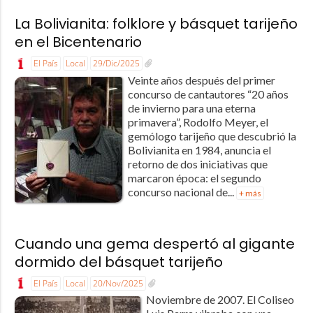
La Bolivianita: folklore y básquet tarijeño
en el Bicentenario
El País
Local
29/Dic/2025
Veinte años después del primer
concurso de cantautores “20 años
de invierno para una eterna
primavera”, Rodolfo Meyer, el
gemólogo tarijeño que descubrió la
Bolivianita en 1984, anuncia el
retorno de dos iniciativas que
marcaron época: el segundo
concurso nacional de...
+ más
Cuando una gema despertó al gigante
dormido del básquet tarijeño
El País
Local
20/Nov/2025
Noviembre de 2007. El Coliseo