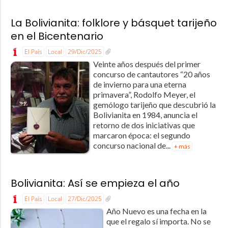
La Bolivianita: folklore y básquet tarijeño
en el Bicentenario
El País
Local
29/Dic/2025
Veinte años después del primer
concurso de cantautores “20 años
de invierno para una eterna
primavera”, Rodolfo Meyer, el
gemólogo tarijeño que descubrió la
Bolivianita en 1984, anuncia el
retorno de dos iniciativas que
marcaron época: el segundo
concurso nacional de...
+ más
Bolivianita: Así se empieza el año
El País
Local
27/Dic/2025
Año Nuevo es una fecha en la
que el regalo sí importa. No se