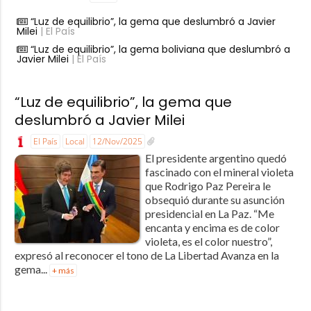
“Luz de equilibrio”, la gema que deslumbró a Javier
Milei
| El País
“Luz de equilibrio”, la gema boliviana que deslumbró a
Javier Milei
| El País
“Luz de equilibrio”, la gema que
deslumbró a Javier Milei
El País
Local
12/Nov/2025
El presidente argentino quedó
fascinado con el mineral violeta
que Rodrigo Paz Pereira le
obsequió durante su asunción
presidencial en La Paz. “Me
encanta y encima es de color
violeta, es el color nuestro”,
expresó al reconocer el tono de La Libertad Avanza en la
gema...
+ más