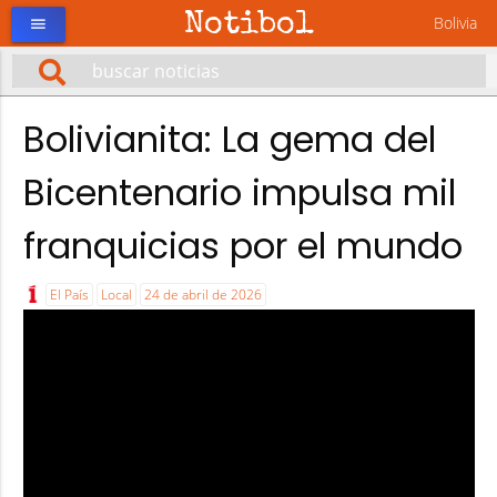
Notibol
Bolivia
menu
Bolivianita: La gema del
Bicentenario impulsa mil
franquicias por el mundo
El País
Local
24 de abril de 2026