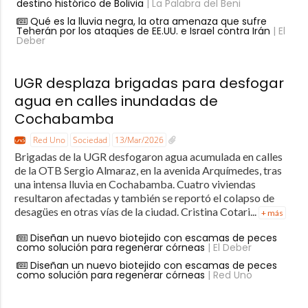
destino histórico de Bolivia
| La Palabra del Beni
Qué es la lluvia negra, la otra amenaza que sufre
Teherán por los ataques de EE.UU. e Israel contra Irán
| El
Deber
UGR desplaza brigadas para desfogar
agua en calles inundadas de
Cochabamba
Red Uno
Sociedad
13/Mar/2026
Brigadas de la UGR desfogaron agua acumulada en calles
de la OTB Sergio Almaraz, en la avenida Arquímedes, tras
una intensa lluvia en Cochabamba. Cuatro viviendas
resultaron afectadas y también se reportó el colapso de
desagües en otras vías de la ciudad. Cristina Cotari...
+ más
Diseñan un nuevo biotejido con escamas de peces
como solución para regenerar córneas
| El Deber
Diseñan un nuevo biotejido con escamas de peces
como solución para regenerar córneas
| Red Uno