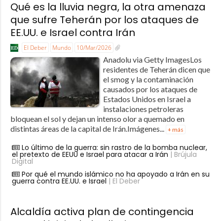
Qué es la lluvia negra, la otra amenaza
que sufre Teherán por los ataques de
EE.UU. e Israel contra Irán
El Deber
Mundo
10/Mar/2026
Anadolu via Getty ImagesLos
residentes de Teherán dicen que
el smog y la contaminación
causados por los ataques de
Estados Unidos en Israel a
instalaciones petroleras
bloquean el sol y dejan un intenso olor a quemado en
distintas áreas de la capital de Irán.Imágenes...
+ más
Lo último de la guerra: sin rastro de la bomba nuclear,
el pretexto de EEUU e Israel para atacar a Irán
| Brújula
Digital
Por qué el mundo islámico no ha apoyado a Irán en su
guerra contra EE.UU. e Israel
| El Deber
Alcaldía activa plan de contingencia