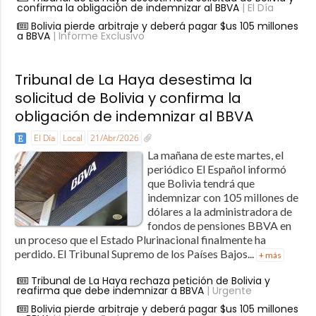
confirma la obligación de indemnizar al BBVA
| El Día
Bolivia pierde arbitraje y deberá pagar $us 105 millones
a BBVA
| Informe Exclusivo
Tribunal de La Haya desestima la
solicitud de Bolivia y confirma la
obligación de indemnizar al BBVA
El Día
Local
21/Abr/2026
La mañana de este martes, el
periódico El Español informó
que Bolivia tendrá que
indemnizar con 105 millones de
dólares a la administradora de
fondos de pensiones BBVA en
un proceso que el Estado Plurinacional finalmente ha
perdido. El Tribunal Supremo de los Países Bajos...
+ más
Tribunal de La Haya rechaza petición de Bolivia y
reafirma que debe indemnizar a BBVA
| Urgente
Bolivia pierde arbitraje y deberá pagar $us 105 millones