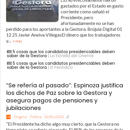
gastados por el Estado en gasto
corriente como señaló el
Presidente, pero
afortunadamente no se han
perdido para los aportantes a la Gestora. Brújula Digital 01
12 25 Javier Aneiva VillegasEl dinero que los trabajadores
y...
+ más
5 cosas que los candidatos presidenciables deben
saber de la Gestora
| La Estrella del Oriente
5 cosas que los candidatos presidenciables deben
saber de la Gestora
| El Periódico
“Se refería al pasado”: Espinoza justifica
los dichos de Paz sobre la Gestora y
asegura pagos de pensiones y
jubilaciones
Oxígeno
Política
02/Dic/2025
“El Presidente ha dicho algo muy cierto, que la Gestora no
tiene plata, se refería al pasado. El 95% de los recursos de la