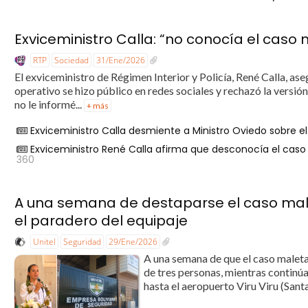
Exviceministro Calla: “no conocía el caso
RTP
Sociedad
31/Ene/2026
El exviceministro de Régimen Interior y Policía, René Calla, as
operativo se hizo público en redes sociales y rechazó la versió
no le informé...
+ más
Exviceministro Calla desmiente a Ministro Oviedo sobre el
Exviceministro René Calla afirma que desconocía el caso 
360
A una semana de destaparse el caso male
el paradero del equipaje
Unitel
Seguridad
29/Ene/2026
A una semana de que el caso maletas 
de tres personas, mientras continú
hasta el aeropuerto Viru Viru (Sant