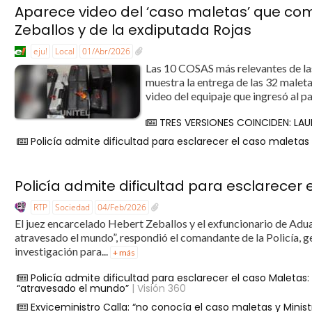
Aparece video del ‘caso maletas’ que comp
Zeballos y de la exdiputada Rojas
eju!
Local
01/Abr/2026
Las 10 COSAS más relevantes de la
muestra la entrega de las 32 malet
video del equipaje que ingresó al pa
TRES VERSIONES COINCIDEN: LAU
Policía admite dificultad para esclarecer el caso maletas
Policía admite dificultad para esclarecer
RTP
Sociedad
04/Feb/2026
El juez encarcelado Hebert Zeballos y el exfuncionario de Ad
atravesado el mundo”, respondió el comandante de la Policía, g
investigación para...
+ más
Policía admite dificultad para esclarecer el caso Maleta
“atravesado el mundo”
| Visión 360
Exviceministro Calla: “no conocía el caso maletas y Minis