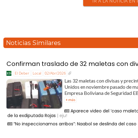
IR A LA NOTICIA EN
Noticias Similares
Confirman traslado de 32 maletas con di
El Deber
Local
02/Abr/2026
Las 32 maletas con divisas y preci
Unidos en noviembre pasado de man
Empresa Boliviana de Seguridad EBO
+ más
Aparece video del ‘caso maletas
de la exdiputada Rojas
| eju!
“No inspeccionamos arribos”: Naabol se deslinda del caso 