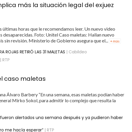
lica más la situación legal del exjuez
s últimas horas que le recomendamos leer. Un nuevo video
as desaparecidas. Foto: Unitel Caso maletas: Hallan nuevo
ís sin revisión. Ministerio de Gobierno asegura que el...
+ más
RA ROJAS RETIRÓ LAS 31 MALETAS
| Cabildeo
| RTP
 el caso maletas
uana Álvaro Barbery “En una semana, esas maletas podían haber
eneral Mirko Sokol, para admitir lo complejo que resulta la
s: fueron alertados una semana después y ya pudieron haber
tro me hacía esperar”
| RTP