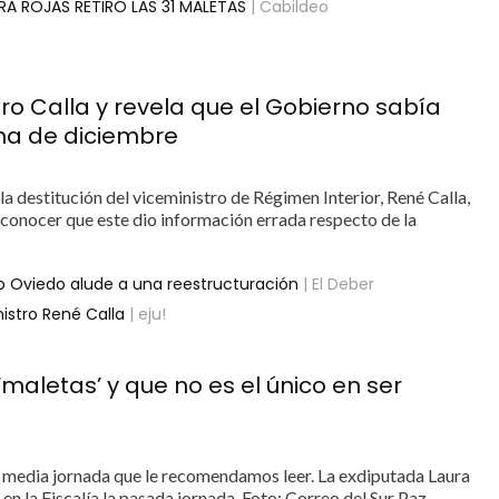
RA ROJAS RETIRÓ LAS 31 MALETAS
| Cabildeo
ro Calla y revela que el Gobierno sabía
na de diciembre
 destitución del viceministro de Régimen Interior, René Calla,
 conocer que este dio información errada respecto de la
ro Oviedo alude a una reestructuración
| El Deber
istro René Calla
| eju!
maletas’ y que no es el único en ser
 media jornada que le recomendamos leer. La exdiputada Laura
en la Fiscalía la pasada jornada. Foto: Correo del Sur Paz