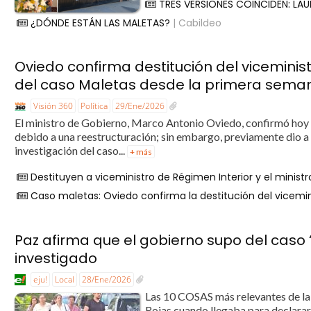
TRES VERSIONES COINCIDEN: LAU
¿DÓNDE ESTÁN LAS MALETAS?
| Cabildeo
Oviedo confirma destitución del viceminist
del caso Maletas desde la primera sema
Visión 360
Política
29/Ene/2026
El ministro de Gobierno, Marco Antonio Oviedo, confirmó hoy la
debido a una reestructuración; sin embargo, previamente dio a
investigación del caso...
+ más
Destituyen a viceministro de Régimen Interior y el minist
Caso maletas: Oviedo confirma la destitución del vicemin
Paz afirma que el gobierno supo del caso ‘
investigado
eju!
Local
28/Ene/2026
Las 10 COSAS más relevantes de la
Rojas cuando llegaba para declarar 