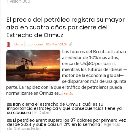
| Visión 360
El precio del petróleo registra su mayor
alza en cuatro años por cierre del
Estrecho de Ormuz
Datos
Economía
05/Mar/2026
Los futuros del Brent cotizaban
alrededor de 10% más altos,
cerca de US$80 por barril,
mientras los futuros del diésel —
motor de la economía global—
se dispararon más de una quinta
parte. La rapidez con la que el tráfico de petroleros pueda
normalizarse en Ormuz es...
+ más
Irán cierra el estrecho de Ormuz: cuál es su
importancia estratégica y qué consecuencias tiene ya
su clausura
| El Deber
El petróleo Brent supera los 87 dólares por primera vez
desde 2024 y sube casi un 21% en la semana
| Agencia
de Noticias Fides