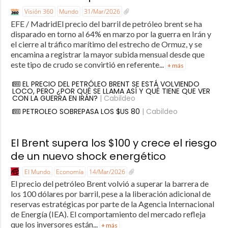
Visión 360
Mundo
31/Mar/2026
EFE / MadridEl precio del barril de petróleo brent se ha
disparado en torno al 64% en marzo por la guerra en Irán y
el cierre al tráfico marítimo del estrecho de Ormuz, y se
encamina a registrar la mayor subida mensual desde que
este tipo de crudo se convirtió en referente...
+ más
EL PRECIO DEL PETRÓLEO BRENT SE ESTÁ VOLVIENDO
LOCO, PERO ¿POR QUÉ SE LLAMA ASÍ Y QUÉ TIENE QUE VER
CON LA GUERRA EN IRÁN?
| Cabildeo
PETROLEO SOBREPASA LOS $US 80
| Cabildeo
El Brent supera los $100 y crece el riesgo
de un nuevo shock energético
El Mundo
Economía
14/Mar/2026
El precio del petróleo Brent volvió a superar la barrera de
los 100 dólares por barril, pese a la liberación adicional de
reservas estratégicas por parte de la Agencia Internacional
de Energía (IEA). El comportamiento del mercado refleja
que los inversores están...
+ más