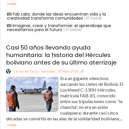
+ más
Fab Labs: donde las ideas encuentran vida y la
creatividad transforma comunidades
| El Deber
Imaginar, crear y transformar: el aprendizaje que
necesitamos para el futuro
| El Deber
Casi 50 años llevando ayuda
humanitaria: la historia del Hércules
boliviano antes de su último aterrizaje
La Voz de Tarija
Variedad
07/Mar/2026
Era un gigante silencioso
surcando los cielos de Bolivia. El
Lockheed C-130H Hércules,
matrícula FAB-81, conocido
entre sus tripulaciones como “la
chancha”, no era un avión
cualquiera: durante casi cinco
décadas se convirtió en las alas de la solidaridad boliviana....
+ más