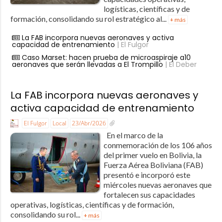
logísticas, científicas y de
formación, consolidando su rol estratégico al...
+ más
La FAB incorpora nuevas aeronaves y activa
capacidad de entrenamiento
| El Fulgor
Caso Marset: hacen prueba de microaspiraje a10
aeronaves que serán llevadas a El Trompillo
| El Deber
La FAB incorpora nuevas aeronaves y
activa capacidad de entrenamiento
El Fulgor
Local
23/Abr/2026
En el marco de la
conmemoración de los 106 años
del primer vuelo en Bolivia, la
Fuerza Aérea Boliviana (FAB)
presentó e incorporó este
miércoles nuevas aeronaves que
fortalecen sus capacidades
operativas, logísticas, científicas y de formación,
consolidando su rol...
+ más