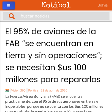
Notibol
Bolivia
menu
El 95% de aviones de la
FAB “se encuentran en
tierra y sin operaciones”;
se necesitan $us 100
millones para repararlos
Visión 360
Política
22 de abril de 2026
La Fuerza Aérea Boliviana (FAB) se encuentra,
prácticamente, con el 95 % de sus aeronaves en tierra e
inoperables, porque no se cuenta con los $us 100 millones
que se calcula demandará su reparación y puesta en