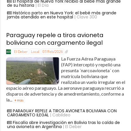
El hospital de Nueva York recibió al bebé más grande
de su historia
| El Día
Histórico parto en Nueva York: el bebé más grande
jamás atendido en este hospital
| Clave 300
Paraguay repele a tiros avioneta
boliviana con cargamento ilegal
El Deber
Local
07/Feb/2026
La Fuerza Aérea Paraguaya
(FAP) interceptó y repelió una
presunta ´narcoavioneta´ con
matrícula boliviana que
realizaba un vuelo irregular en el
espacio aéreo paraguayo. La aeronave paraguaya recurrió a
disparos de advertencia y de amedrentamiento, conforme a
la...
+ más
PARAGUAY REPELE A TIROS AVIONETA BOLIVIANA CON
CARGAMENTO ILEGAL
| Cabildeo
Fiscalía abre investigación en Bolivia tras la caída de
una avioneta en Argentina
| El Deber