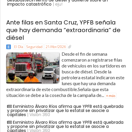
impacto catastrófico
| eju!
Ante filas en Santa Cruz, YPFB señala
que hay demanda “extraordinaria” de
diésel
El Día
Seguridad
21/Abr/2026
Desde el fin de semana
comenzaron a registrarse filas
de vehículos en los surtidores en
busca de diésel. Desde la
petrolera estatal indicaron este
lunes que hay una demanda
extraordinaria de este combustible.Señala que esta
situación se debe a la cosecha de la campaña de...
+ más
Exministro Álvaro Ríos afirma que YPFB está quebrada
y propone sin privatizar que la estatal se asocie a
capitales
| Visión 360
Exministro Álvaro Ríos afirma que YPFB está quebrada
y propone sin privatizar que la estatal se asocie a
capitales
| Visión 360