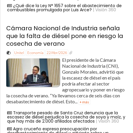
¿Qué dice la Ley N° 1657 sobre el abastecimiento de
combustibles promulgada por Luis Arce?
| Visión 360
Cámara Nacional de Industria señala
que la falta de diésel pone en riesgo la
cosecha de verano
Unitel
Economía
22/Abr/2026
El presidente de la Cámara
Nacional de Industria (CNI),
Gonzalo Morales, advirtió que
la escasez de diésel en el país
podría afectar al sector
agropecuario y poner en riesgo
la cosecha de verano. “Ya llevamos cerca de seis días con
desabastecimiento de diésel. Esto...
+ más
Transporte pesado de Santa Cruz denuncia que la
escasez de diésel perjudica la cosecha de soya y maíz, y
que hay más de 2.000 afiliados afectados
| Visión 360
Agro cruceño expresa preocupación por
desabastecimiento de diésel y advierte sobre un