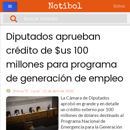
Notibol
Bolivia
menu
Diputados aprueban
crédito de $us 100
millones para programa
de generación de empleo
Bolivia TV
Local
22 de abril de 2026
La Cámara de Diputados
aprobó en grande y en detalle
un crédito externo por 100
millones de dólares destinado al
Programa Nacional de
Emergencia para la Generación