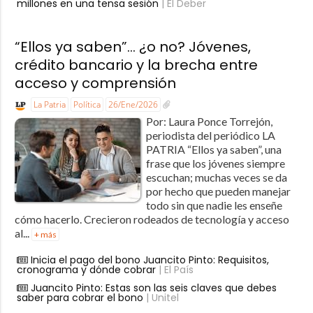
millones en una tensa sesión
| El Deber
“Ellos ya saben”… ¿o no? Jóvenes,
crédito bancario y la brecha entre
acceso y comprensión
La Patria
Política
26/Ene/2026
Por: Laura Ponce Torrejón,
periodista del periódico LA
PATRIA “Ellos ya saben”, una
frase que los jóvenes siempre
escuchan; muchas veces se da
por hecho que pueden manejar
todo sin que nadie les enseñe
cómo hacerlo. Crecieron rodeados de tecnología y acceso
al...
+ más
Inicia el pago del bono Juancito Pinto: Requisitos,
cronograma y dónde cobrar
| El País
Juancito Pinto: Estas son las seis claves que debes
saber para cobrar el bono
| Unitel