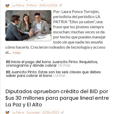
La Patria
Política
26/Ene/2026
Por: Laura Ponce Torrejón,
periodista del periódico LA
PATRIA “Ellos ya saben”, una
frase que los jóvenes siempre
escuchan; muchas veces se da
por hecho que pueden manejar
todo sin que nadie les enseñe
cómo hacerlo. Crecieron rodeados de tecnología y acceso
al...
+ más
Inicia el pago del bono Juancito Pinto: Requisitos,
cronograma y dónde cobrar
| El País
Juancito Pinto: Estas son las seis claves que debes
saber para cobrar el bono
| Unitel
Diputados aprueban crédito del BID por
$us 30 millones para parque lineal entre
La Paz y El Alto
La Patria
Sociedad
22/Dic/2025