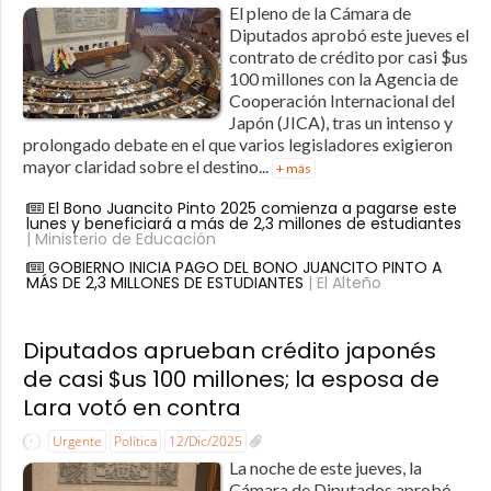
El pleno de la Cámara de
Diputados aprobó este jueves el
contrato de crédito por casi $us
100 millones con la Agencia de
Cooperación Internacional del
Japón (JICA), tras un intenso y
prolongado debate en el que varios legisladores exigieron
mayor claridad sobre el destino...
+ más
El Bono Juancito Pinto 2025 comienza a pagarse este
lunes y beneficiará a más de 2,3 millones de estudiantes
| Ministerio de Educación
GOBIERNO INICIA PAGO DEL BONO JUANCITO PINTO A
MÁS DE 2,3 MILLONES DE ESTUDIANTES
| El Alteño
Diputados aprueban crédito japonés
de casi $us 100 millones; la esposa de
Lara votó en contra
Urgente
Política
12/Dic/2025
La noche de este jueves, la
Cámara de Diputados aprobó