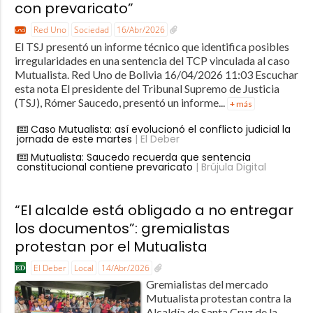
con prevaricato”
Red Uno
Sociedad
16/Abr/2026
El TSJ presentó un informe técnico que identifica posibles
irregularidades en una sentencia del TCP vinculada al caso
Mutualista. Red Uno de Bolivia 16/04/2026 11:03 Escuchar
esta nota El presidente del Tribunal Supremo de Justicia
(TSJ), Rómer Saucedo, presentó un informe...
+ más
Caso Mutualista: así evolucionó el conflicto judicial la
jornada de este martes
| El Deber
Mutualista: Saucedo recuerda que sentencia
constitucional contiene prevaricato
| Brújula Digital
“El alcalde está obligado a no entregar
los documentos”: gremialistas
protestan por el Mutualista
El Deber
Local
14/Abr/2026
Gremialistas del mercado
Mutualista protestan contra la
Alcaldía de Santa Cruz de la