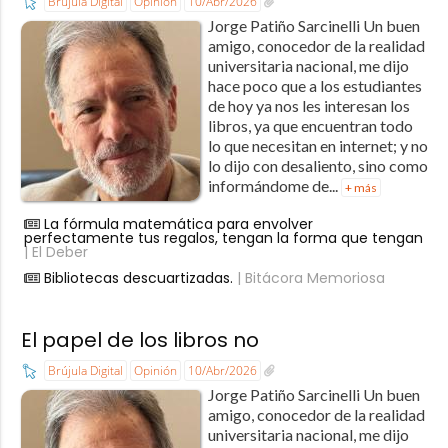
Brújula Digital
Opinión
10/Abr/2026
Jorge Patiño Sarcinelli Un buen
amigo, conocedor de la realidad
universitaria nacional, me dijo
hace poco que a los estudiantes
de hoy ya nos les interesan los
libros, ya que encuentran todo
lo que necesitan en internet; y no
lo dijo con desaliento, sino como
informándome de...
+ más
La fórmula matemática para envolver
perfectamente tus regalos, tengan la forma que tengan
| El Deber
Bibliotecas descuartizadas.
| Bitácora Memoriosa
El papel de los libros no
Brújula Digital
Opinión
10/Abr/2026
Jorge Patiño Sarcinelli Un buen
amigo, conocedor de la realidad
universitaria nacional, me dijo