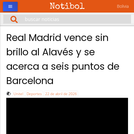
Notibol
Bolivia
menu
Real Madrid vence sin
brillo al Alavés y se
acerca a seis puntos de
Barcelona
Unitel
Deportes
22 de abril de 2026