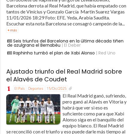
Barcelona derrota al Real Madrid, que había empatado con
tantos de Vinícius y Gonzalo García Martin Suarez Vargas
11/01/2026 18:29 Foto: EFE. Yeda, Arabia Saudita.
Escuchar esta nota Barcelona se consagró campeón de la...
+ más
Seis triunfos del Barcelona en la última década tiñen
de azulgrana el Bernabéu
| El Deber
Raphinha tumbó el plan de Xabi Alonso
| Red Uno
Ajustado triunfo del Real Madrid sobre
el Alavés de Coudet
El País
Deportes
15/Dic/2025
El Real Madrid ganó, sufriendo,
pero ganó al Alavés en Vitoria y
habrá que ver si eso es
suficiente como para que Xabi
Alonso siga en el banquillo del
equipo blanco. El Real Madrid
se reconcilió con el triunfo y eso puede darle más tiempo al