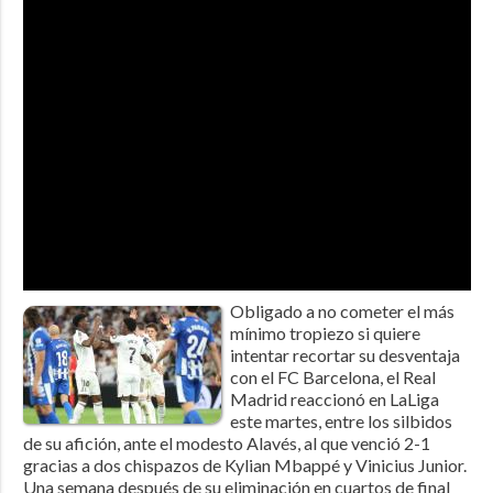
Obligado a no cometer el más
mínimo tropiezo si quiere
intentar recortar su desventaja
con el FC Barcelona, el Real
Madrid reaccionó en LaLiga
este martes, entre los silbidos
de su afición, ante el modesto Alavés, al que venció 2-1
gracias a dos chispazos de Kylian Mbappé y Vinicius Junior.
Una semana después de su eliminación en cuartos de final