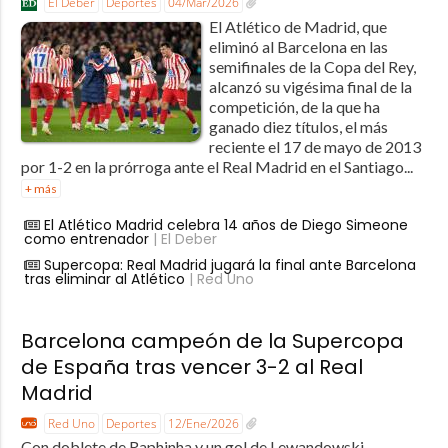
El Deber
Deportes
04/Mar/2026
El Atlético de Madrid, que
eliminó al Barcelona en las
semifinales de la Copa del Rey,
alcanzó su vigésima final de la
competición, de la que ha
ganado diez títulos, el más
reciente el 17 de mayo de 2013
por 1-2 en la prórroga ante el Real Madrid en el Santiago...
+ más
El Atlético Madrid celebra 14 años de Diego Simeone
como entrenador
| El Deber
Supercopa: Real Madrid jugará la final ante Barcelona
tras eliminar al Atlético
| Red Uno
Barcelona campeón de la Supercopa
de España tras vencer 3-2 al Real
Madrid
Red Uno
Deportes
12/Ene/2026
Con doblete de Raphinha y un gol de Lewandowski,