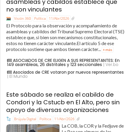
asambleas y cabildos establece que
no son vinculantes
Visión 360
Política
11/Abr/2026
El Protocolo para la observación y acompañamiento de
asambleas y cabildos del Tribunal Supremo Electoral (TSE)
establece que, si bien son mecanismos constitucionales,
estos no tienen carácter vinculante.El artículo 5 de ese
protocolo sostiene que ambos tienen carácter...
+ más
ASOCIADOS DE CRE ELIGEN A SUS REPRESENTANTES: En
149 asambleas, 26 distritales y 123 seccionales
| Ver.bo
Asociados de CRE votaron por nuevos representantes
| El Mundo
Este sábado se realiza el cabildo de
Condori y la Cstucb en El Alto, pero sin
apoyo de diversas organizaciones
Brújula Digital
Política
11/Abr/2026
La COB, la COR y la Fedjuve de
La Paz son algunas de las