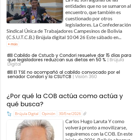
entidades que no se sumaron al
encuentro, que también es
cuestionado por otros
legisladores. La Confederación
Sindical Única de Trabajadores Campesinos de Bolivia
(C.S.U.T.C.B.) Brújula digital 10 04 26 Este sábado en...
+ más
Cabildo de Cstucb y Condori resuelve dar 15 días para
que legisladores reduzcan sus dietas en 50 %
| Brújula
Digital
El TSE no acompañó al cabildo convocado por el
senador Condori y la CSUTCB
| Visión 360
¿Por qué la COB actúa como actúa y
qué busca?
Brújula Digital
Opinión
30/Ene/2026
Carlos Hugo Laruta Y como
volverá pronto a movilizarse,
seguiremos con la COB. En este
inicio de 2026, Bolivia observa