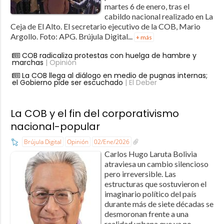
martes 6 de enero, tras el
cabildo nacional realizado en La
Ceja de El Alto. El secretario ejecutivo de la COB, Mario
Argollo. Foto: APG. Brújula Digital...
+ más
COB radicaliza protestas con huelga de hambre y
marchas
| Opinión
La COB llega al diálogo en medio de pugnas internas;
el Gobierno pide ser escuchado
| El Deber
La COB y el fin del corporativismo
nacional-popular
Brújula Digital
Opinión
02/Ene/2026
Carlos Hugo Laruta Bolivia
atraviesa un cambio silencioso
pero irreversible. Las
estructuras que sostuvieron el
imaginario político del país
durante más de siete décadas se
desmoronan frente a una
realidad urbana que ya no