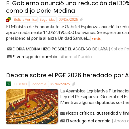
El Gobierno anunció una reducción del 30% d
como dijo Doria Medina
Bolivia Verifica
Seguridad
09/Dic/2025
El Ministro de Economía José Gabriel Espinoza anunció la reducc
aproximadamente 11.052.490.500 bolivianos. Se espera un camb
presidencial por la alianza Unidad Samuel...
+ más
DORIA MEDINA HIZO POSIBLE EL ASCENSO DE LARA
| Sol de P
El verdugo del cambio
| Ahora el Pueblo
Debate sobre el PGE 2026 heredado por Ar
El Deber
Economía
18/Nov/2025
La Asamblea Legislativa Plurinacio
Ley del Presupuesto General del Es
Mientras algunos diputados sostien
Plazos críticos, austeridad y f
El verdugo del cambio
| Ahora e