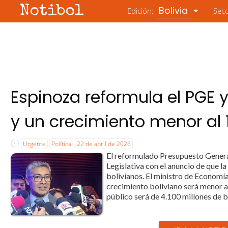
Notibol
Bolivia
Edición:
Sec
Espinoza reformula el PGE y
y un crecimiento menor al 
Urgente
Política
22 de abril de 2026
El reformulado Presupuesto Genera
Legislativa con el anuncio de que l
bolivianos. El ministro de Economía
crecimiento boliviano será menor al 
público será de 4.100 millones de bo