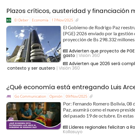
Plazos críticos, austeridad y financiación
El Deber
Economía
17/Nov/2025
El Gobierno de Rodrigo Paz reestru
(PGE) 2026 enviado por la gestión d
proyección de Bs 298.332 millones.
Advierten que proyecto de PGE 
gasto
| Visión 360
Advierten que 2026 será complic
contexto y ser austero
| Visión 360
¿Qué economía está entregando Luis Arce
Go Communication
Opinión
09/Nov/2025
Por: Fernando Romero Bolivia, 08 
Paz, asumirá como el nuevo preside
del pasado 19 de octubre. En estas
Líderes regionales felicitan a Ro
Kollasuyo