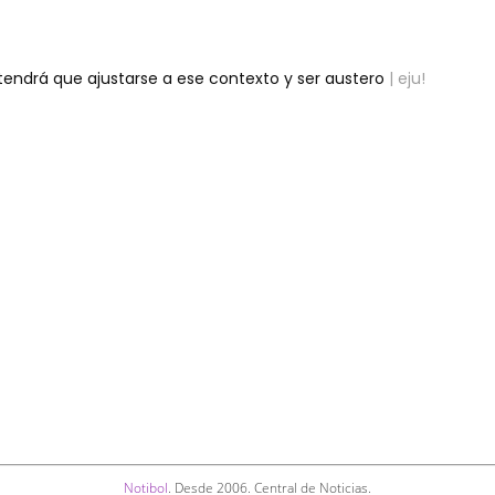
 tendrá que ajustarse a ese contexto y ser austero
| eju!
Notibol
. Desde 2006. Central de Noticias.