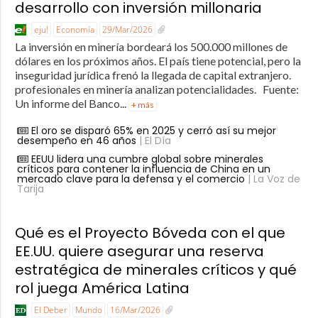
desarrollo con inversión millonaria
eju!
Economía
29/Mar/2026
La inversión en minería bordeará los 500.000 millones de
dólares en los próximos años. El país tiene potencial, pero la
inseguridad jurídica frenó la llegada de capital extranjero.
profesionales en minería analizan potencialidades. Fuente:
Un informe del Banco...
+ más
El oro se disparó 65% en 2025 y cerró así su mejor
desempeño en 46 años
| El Día
EEUU lidera una cumbre global sobre minerales
críticos para contener la influencia de China en un
mercado clave para la defensa y el comercio
| La Voz de
Tarija
Qué es el Proyecto Bóveda con el que
EE.UU. quiere asegurar una reserva
estratégica de minerales críticos y qué
rol juega América Latina
El Deber
Mundo
16/Mar/2026