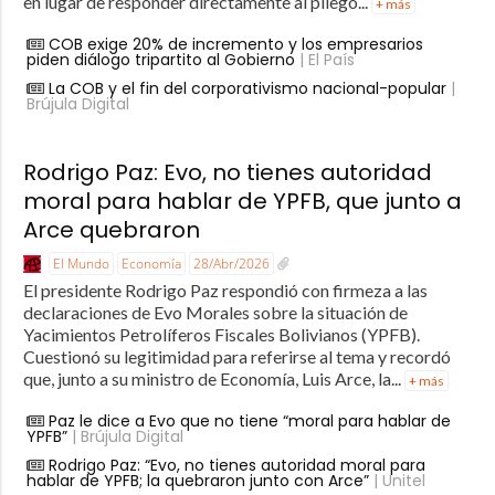
en lugar de responder directamente al pliego...
+ más
COB exige 20% de incremento y los empresarios
piden diálogo tripartito al Gobierno
| El País
La COB y el fin del corporativismo nacional-popular
|
Brújula Digital
Rodrigo Paz: Evo, no tienes autoridad
moral para hablar de YPFB, que junto a
Arce quebraron
El Mundo
Economía
28/Abr/2026
El presidente Rodrigo Paz respondió con firmeza a las
declaraciones de Evo Morales sobre la situación de
Yacimientos Petrolíferos Fiscales Bolivianos (YPFB).
Cuestionó su legitimidad para referirse al tema y recordó
que, junto a su ministro de Economía, Luis Arce, la...
+ más
Paz le dice a Evo que no tiene “moral para hablar de
YPFB”
| Brújula Digital
Rodrigo Paz: “Evo, no tienes autoridad moral para
hablar de YPFB; la quebraron junto con Arce”
| Unitel