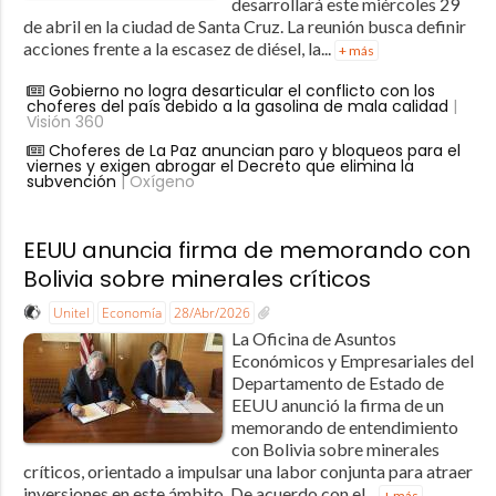
desarrollará este miércoles 29
de abril en la ciudad de Santa Cruz. La reunión busca definir
acciones frente a la escasez de diésel, la...
+ más
Gobierno no logra desarticular el conflicto con los
choferes del país debido a la gasolina de mala calidad
|
Visión 360
Choferes de La Paz anuncian paro y bloqueos para el
viernes y exigen abrogar el Decreto que elimina la
subvención
| Oxígeno
EEUU anuncia firma de memorando con
Bolivia sobre minerales críticos
Unitel
Economía
28/Abr/2026
La Oficina de Asuntos
Económicos y Empresariales del
Departamento de Estado de
EEUU anunció la firma de un
memorando de entendimiento
con Bolivia sobre minerales
críticos, orientado a impulsar una labor conjunta para atraer
inversiones en este ámbito. De acuerdo con el...
+ más