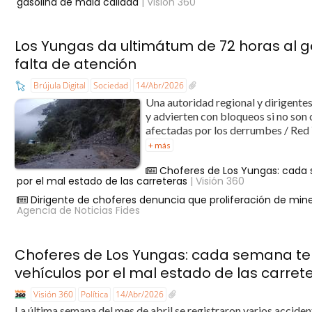
gasolina de mala calidad
| Visión 360
Los Yungas da ultimátum de 72 horas al g
falta de atención
Brújula Digital
Sociedad
14/Abr/2026
Una autoridad regional y dirigente
y advierten con bloqueos si no son
afectadas por los derrumbes / Red Y
+ más
Choferes de Los Yungas: cada 
por el mal estado de las carreteras
| Visión 360
Dirigente de choferes denuncia que proliferación de mine
Agencia de Noticias Fides
Choferes de Los Yungas: cada semana ten
vehículos por el mal estado de las carret
Visión 360
Política
14/Abr/2026
La última semana del mes de abril se registraron varios accide