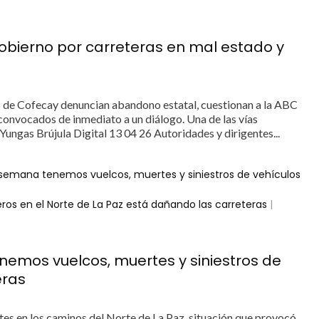
obierno por carreteras en mal estado y
s de Cofecay denuncian abandono estatal, cuestionan a la ABC
 convocados de inmediato a un diálogo. Una de las vías
ungas Brújula Digital 13 04 26 Autoridades y dirigentes...
semana tenemos vuelcos, muertes y siniestros de vehículos
ros en el Norte de La Paz está dañando las carreteras
|
emos vuelcos, muertes y siniestros de
eras
ntes en los caminos del Norte de La Paz, situación que provocó