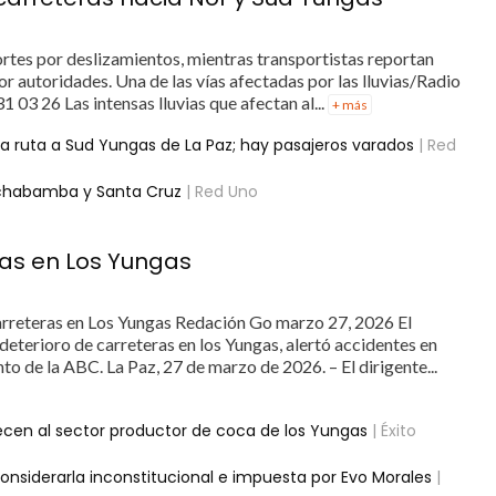
rtes por deslizamientos, mientras transportistas reportan
r autoridades. Una de las vías afectadas por las lluvias/Radio
1 03 26 Las intensas lluvias que afectan al...
+ más
la ruta a Sud Yungas de La Paz; hay pasajeros varados
| Red
ochabamba y Santa Cruz
| Red Uno
as en Los Yungas
rreteras en Los Yungas Redación Go marzo 27, 2026 El
eterioro de carreteras en los Yungas, alertó accidentes en
to de la ABC. La Paz, 27 de marzo de 2026. – El dirigente...
ecen al sector productor de coca de los Yungas
| Éxito
considerarla inconstitucional e impuesta por Evo Morales
|