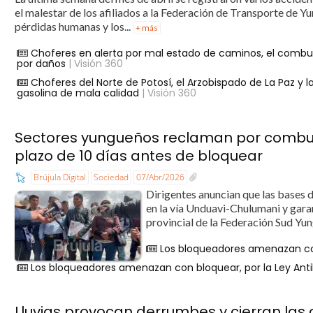
el malestar de los afiliados a la Federación de Transporte de Yu
pérdidas humanas y los...
+ más
Choferes en alerta por mal estado de caminos, el combust
por daños
| Visión 360
Choferes del Norte de Potosí, el Arzobispado de La Paz y 
gasolina de mala calidad
| Visión 360
Sectores yungueños reclaman por combust
plazo de 10 días antes de bloquear
Brújula Digital
Sociedad
07/Abr/2026
Dirigentes anuncian que las bases 
en la vía Unduavi-Chulumani y garant
provincial de la Federación Sud Yung
Los bloqueadores amenazan con
Los bloqueadores amenazan con bloquear, por la Ley Ant
Lluvias provocan derrumbes y cierran las