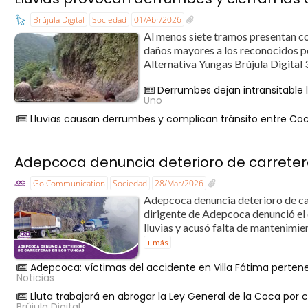
Brújula Digital
Sociedad
01/Abr/2026
Al menos siete tramos presentan co
daños mayores a los reconocidos po
Alternativa Yungas Brújula Digital 3
Derrumbes dejan intransitable 
Uno
Lluvias causan derrumbes y complican tránsito entre C
Adepcoca denuncia deterioro de carreter
Go Communication
Sociedad
28/Mar/2026
Adepcoca denuncia deterioro de ca
dirigente de Adepcoca denunció el d
lluvias y acusó falta de mantenimien
+ más
Adepcoca: víctimas del accidente en Villa Fátima perten
Noticias
Lluta trabajará en abrogar la Ley General de la Coca por 
Brújula Digital