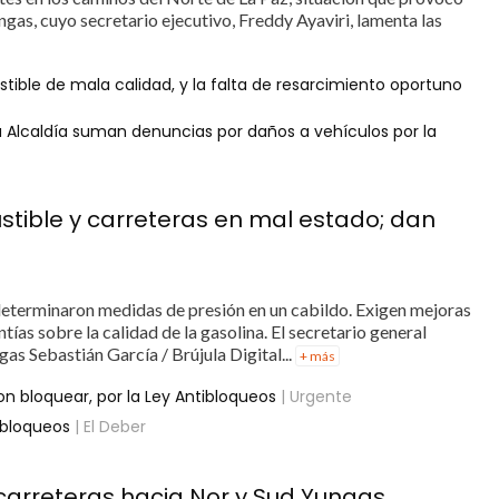
ngas, cuyo secretario ejecutivo, Freddy Ayaviri, lamenta las
ible de mala calidad, y la falta de resarcimiento oportuno
la Alcaldía suman denuncias por daños a vehículos por la
ible y carreteras en mal estado; dan
determinaron medidas de presión en un cabildo. Exigen mejoras
ías sobre la calidad de la gasolina. El secretario general
as Sebastián García / Brújula Digital...
+ más
 bloquear, por la Ley Antibloqueos
| Urgente
ibloqueos
| El Deber
 carreteras hacia Nor y Sud Yungas