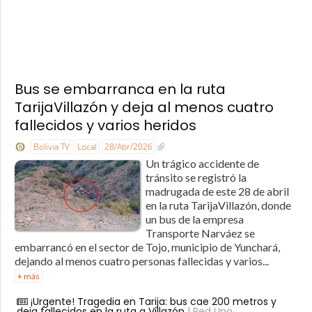
Bus se embarranca en la ruta
TarijaVillazón y deja al menos cuatro
fallecidos y varios heridos
Bolivia TV
Local
28/Abr/2026
Un trágico accidente de
tránsito se registró la
madrugada de este 28 de abril
en la ruta TarijaVillazón, donde
un bus de la empresa
Transporte Narváez se
embarrancó en el sector de Tojo, municipio de Yunchará,
dejando al menos cuatro personas fallecidas y varios...
+ más
¡Urgente! Tragedia en Tarija: bus cae 200 metros y
deja fallecidos en la ruta a Villazón
| Red Uno