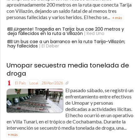
aproximadamente 200 metros en la ruta que conecta Tarija
con Villazón, dejando un saldo fatal de al menos tres
personas fallecidas y varios heridos. El hecho se...
+ más
¡Urgente! Tragedia en Tarija: bus cae 200 metros y
deja fallecidos en la ruta a Villazón
| Red Uno
Un bus cae a un barranco en la ruta Tarija-Villazón;
hay fallecidos
| El Deber
Umopar secuestra media tonelada de
droga
El País
Local
28/Abr/2026
El pasado sábado, se registró un
enfrentamiento entre efectivos
de Umopar y personas
dedicadas a actividades ilícitas.
El hecho ocurrió en un operativo
en Villa Tunari, en el trópico de Cochabamba. Durante la
intervención se secuestró media tonelada de droga, una...
+ más