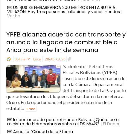
UN BUS SE EMBARRANCA 200 METROS EN LA RUTA A
VILLAZÓN: Hay tres personas fallecidas y varios heridos
|
Ver.bo
YPFB alcanza acuerdo con transporte y
anuncia la llegada de combustible a
Arica para este fin de semana
Bolivia TV
Local
28/Abr/2026
Yacimientos Petrolíferos
Fiscales Bolivianos (YPFB)
suscribió este lunes un acuerdo
con la Cámara Departamental
del Transporte de La Paz por lo
que se levantaron los bloqueos del sector en la carretera a
Oruro. En la oportunidad, el presidente interino de la
estatal,...
+ más
Importar crudo para refinar en Bolivia: ¿Qué dice el
ministro de Hidrocarburos sobre el DS 5548?
| El Deber
Arica, la “Ciudad de la Eterna