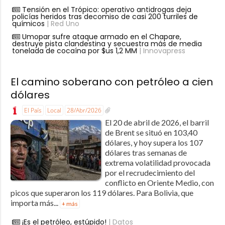
Tensión en el Trópico: operativo antidrogas deja
policías heridos tras decomiso de casi 200 turriles de
químicos
| Red Uno
Umopar sufre ataque armado en el Chapare,
destruye pista clandestina y secuestra más de media
tonelada de cocaína por $us 1,2 MM
| Innovapress
El camino soberano con petróleo a cien
dólares
El País
Local
28/Abr/2026
El 20 de abril de 2026, el barril
de Brent se situó en 103,40
dólares, y hoy supera los 107
dólares tras semanas de
extrema volatilidad provocada
por el recrudecimiento del
conflicto en Oriente Medio, con
picos que superaron los 119 dólares. Para Bolivia, que
importa más...
+ más
¡Es el petróleo, estúpido!
| Datos