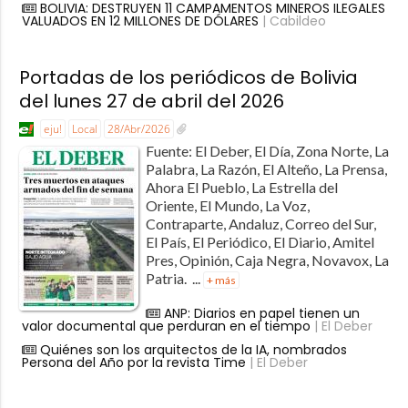
BOLIVIA: DESTRUYEN 11 CAMPAMENTOS MINEROS ILEGALES
VALUADOS EN 12 MILLONES DE DÓLARES
| Cabildeo
Portadas de los periódicos de Bolivia
del lunes 27 de abril del 2026
eju!
Local
28/Abr/2026
Fuente: El Deber, El Día, Zona Norte, La
Palabra, La Razón, El Alteño, La Prensa,
Ahora El Pueblo, La Estrella del
Oriente, El Mundo, La Voz,
Contraparte, Andaluz, Correo del Sur,
El País, El Periódico, El Diario, Amitel
Pres, Opinión, Caja Negra, Novavox, La
Patria. ...
+ más
ANP: Diarios en papel tienen un
valor documental que perduran en el tiempo
| El Deber
Quiénes son los arquitectos de la IA, nombrados
Persona del Año por la revista Time
| El Deber