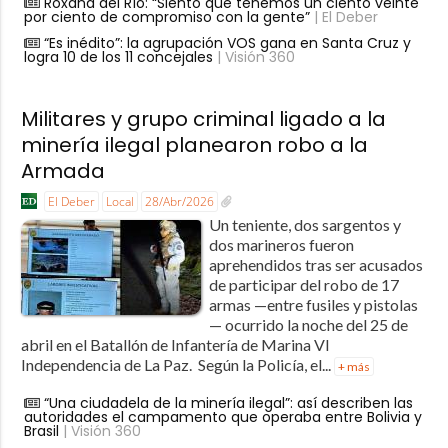
Roxana del Río: “Siento que tenemos un ciento veinte
por ciento de compromiso con la gente”
| El Deber
“Es inédito”: la agrupación VOS gana en Santa Cruz y
logra 10 de los 11 concejales
| Visión 360
Militares y grupo criminal ligado a la
minería ilegal planearon robo a la
Armada
El Deber
Local
28/Abr/2026
Un teniente, dos sargentos y
dos marineros fueron
aprehendidos tras ser acusados
de participar del robo de 17
armas —entre fusiles y pistolas
— ocurrido la noche del 25 de
abril en el Batallón de Infantería de Marina VI
Independencia de La Paz. Según la Policía, el...
+ más
“Una ciudadela de la minería ilegal”: así describen las
autoridades el campamento que operaba entre Bolivia y
Brasil
| Visión 360