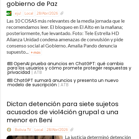
gobierno de Paz
eju!
Local
28/Abr/2026
Las 10 COSAS más relevantes de la media jornada que le
recomendamos leer. El bloqueo en El Alto en la mañana;
posteriormente, fue levantado. Foto: Tele Estrella HD
Alianza Unidad condena amenazas de convulsión y pide
consenso social al Gobierno. Amalia Pando denuncia
supuesto...
+ más
OpenAI prueba anuncios en ChatGPT: qué cambia
para los usuarios y cómo promete proteger respuestas y
privacidad
| ATB
ChatGPT sumará anuncios y presenta un nuevo
modelo de suscripción
| ATB
Dictan detención para siete sujetos
acusados de viol4ción grupal a una
menor en Beni
Bolivia TV
Local
28/Abr/2026
La justicia determinó detención