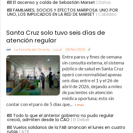
El ascenso y caída de Sebastián Marset
| Datos
FAMILIARES, SOCIOS Y EFECTOS MARIPOSA: UNO POR
UNO, LOS IMPLICADOS EN LA RED DE MARSET
| Cabildeo
Santa Cruz solo tuvo seis días de
atención regular
La Estrella del Oriente
Local
28/Abr/2026
Entre paros y fines de semana
sin consulta externa, el sistema
público de salud en Santa Cruz
operó con normalidad apenas
seis días entre el 1 y el 26 de
abril de 2026, dejando a miles
de pacientes sin atención
médica oportuna; esto sin
contar con el paro de 5 días que...
+ más
Todo lo que el anterior gobierno no pudo regular
creció, admiten desde la CAO
| El Deber
Vuelos solidarios de la FAB arrancan el lunes en cuatro
rutas
| ATB