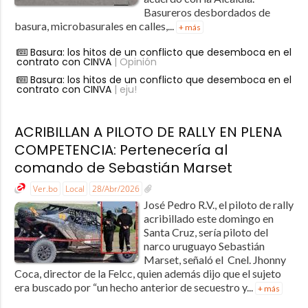
Basureros desbordados de
basura, microbasurales en calles,...
+ más
Basura: los hitos de un conflicto que desemboca en el
contrato con CINVA
| Opinión
Basura: los hitos de un conflicto que desemboca en el
contrato con CINVA
| eju!
ACRIBILLAN A PILOTO DE RALLY EN PLENA
COMPETENCIA: Pertenecería al
comando de Sebastián Marset
Ver.bo
Local
28/Abr/2026
José Pedro R.V., el piloto de rally
acribillado este domingo en
Santa Cruz, sería piloto del
narco uruguayo Sebastián
Marset, señaló el Cnel. Jhonny
Coca, director de la Felcc, quien además dijo que el sujeto
era buscado por “un hecho anterior de secuestro y...
+ más