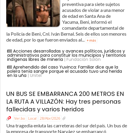
preventiva para siete sujetos
acusados de violar a una menor
de edad en Santa Ana de
Yacuma, Beni, informó el
comandante departamental de
la Policía de Beni, Cnl. Iván Bernal. Seis de ellos son menores
de edad, por lo que fueron enviados al...
+ más
Acciones desarrolladas y avances políticos, jurídicos y
administrativos para constituir los municipios y territorios
indígenas libres de minería
| Fundación Solón
Aprehendido del caso Yuvinca: Familiar dice que la
polera tenía sangre porque el acusado tuvo una herida
en la uña
| Unitel
UN BUS SE EMBARRANCA 200 METROS EN
LA RUTA A VILLAZÓN: Hay tres personas
fallecidas y varios heridos
Ver.bo
Local
28/Abr/2026
Una tragedia enluta las carreteras del sur del país. Un bus de
la empresa de transporte Narváez se embarrancó