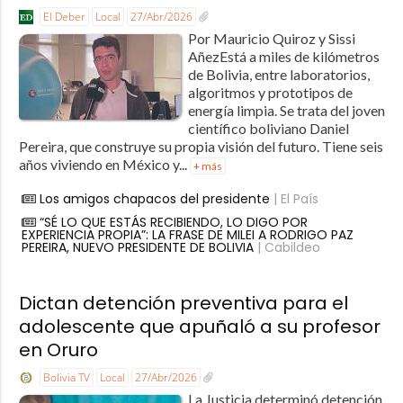
El Deber
Local
27/Abr/2026
Por Mauricio Quiroz y Sissi
AñezEstá a miles de kilómetros
de Bolivia, entre laboratorios,
algoritmos y prototipos de
energía limpia. Se trata del joven
científico boliviano Daniel
Pereira, que construye su propia visión del futuro. Tiene seis
años viviendo en México y...
+ más
Los amigos chapacos del presidente
| El País
“SÉ LO QUE ESTÁS RECIBIENDO, LO DIGO POR
EXPERIENCIA PROPIA”: LA FRASE DE MILEI A RODRIGO PAZ
PEREIRA, NUEVO PRESIDENTE DE BOLIVIA
| Cabildeo
Dictan detención preventiva para el
adolescente que apuñaló a su profesor
en Oruro
Bolivia TV
Local
27/Abr/2026
La Justicia determinó detención