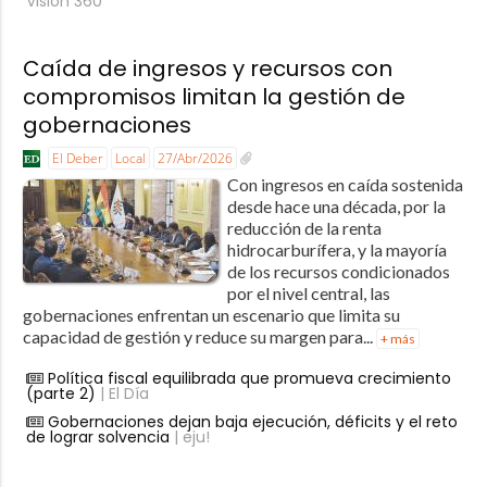
Visión 360
Caída de ingresos y recursos con
compromisos limitan la gestión de
gobernaciones
El Deber
Local
27/Abr/2026
Con ingresos en caída sostenida
desde hace una década, por la
reducción de la renta
hidrocarburífera, y la mayoría
de los recursos condicionados
por el nivel central, las
gobernaciones enfrentan un escenario que limita su
capacidad de gestión y reduce su margen para...
+ más
Política fiscal equilibrada que promueva crecimiento
(parte 2)
| El Día
Gobernaciones dejan baja ejecución, déficits y el reto
de lograr solvencia
| eju!