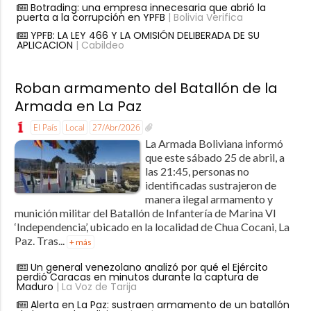
Botrading: una empresa innecesaria que abrió la
puerta a la corrupción en YPFB
| Bolivia Verifica
YPFB: LA LEY 466 Y LA OMISIÓN DELIBERADA DE SU
APLICACION
| Cabildeo
Roban armamento del Batallón de la
Armada en La Paz
El País
Local
27/Abr/2026
La Armada Boliviana informó
que este sábado 25 de abril, a
las 21:45, personas no
identificadas sustrajeron de
manera ilegal armamento y
munición militar del Batallón de Infantería de Marina VI
‘Independencia’, ubicado en la localidad de Chua Cocani, La
Paz. Tras...
+ más
Un general venezolano analizó por qué el Ejército
perdió Caracas en minutos durante la captura de
Maduro
| La Voz de Tarija
Alerta en La Paz: sustraen armamento de un batallón