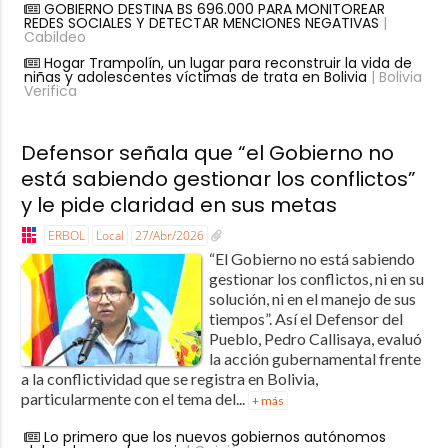
GOBIERNO DESTINA BS 696.000 PARA MONITOREAR
REDES SOCIALES Y DETECTAR MENCIONES NEGATIVAS
|
Cabildeo
Hogar Trampolín, un lugar para reconstruir la vida de
niñas y adolescentes víctimas de trata en Bolivia
| Bolivia
Verifica
Defensor señala que “el Gobierno no
está sabiendo gestionar los conflictos”
y le pide claridad en sus metas
ERBOL
Local
27/Abr/2026
“El Gobierno no está sabiendo
gestionar los conflictos, ni en su
solución, ni en el manejo de sus
tiempos”. Así el Defensor del
Pueblo, Pedro Callisaya, evaluó
la acción gubernamental frente
a la conflictividad que se registra en Bolivia,
particularmente con el tema del...
+ más
Lo primero que los nuevos gobiernos autónomos