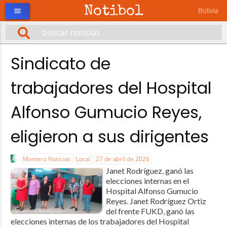
Notibol
Bolivia
menu
Sindicato de
trabajadores del Hospital
Alfonso Gumucio Reyes,
eligieron a sus dirigentes
Montero Noticias
Local
27 de abril de 2026
Janet Rodríguez, ganó las
elecciones internas en el
Hospital Alfonso Gumucio
Reyes. Janet Rodríguez Ortiz
del frente FUKD, ganó las
elecciones internas de los trabajadores del Hospital