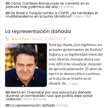
Cómo Cumbres Borrascosas se convirtió en la
película más polémica del año
| El Deber
De Brasil a Turquía rumbo a COP31: ¿Se tambalea el
multilateralismo en la lucha climática?
| Visión 360
La representación dañada
Brújula Digital
Opinión
27/Abr/2026
Rodrigo Ayala ​¿Son legítimos los
actuales gobernantes de Bolivia?
Seguro, y su legitimidad viene del
voto directo. Aunque ahora sea
más difícil de visualizar, después
de aproximadamente 35 años de
ejercicio democrático continuo,
se trata de un triunfo en el
devenir de...
+ más
Alerta en Chernobyl por una estructura dañada
durante un bombardeo ruso que podría dejar pasar
radiación
| Éxito Noticias
La representación dañada
| El País