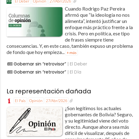
El Deber
Opinión
27/Abr/2026
Cuando Rodrigo Paz Pereira
afirmó que “la ideología no nos
alimenta”, intentó justificar un
enfoque más práctico frente a la
crisis. Pero en política, ese tipo
de frases siempre tiene
consecuencias. Y, en este caso, también expuso un problema
de fondo que hoy empieza...
+ más
Gobernar sin “retrovisor”
| El Deber
Gobernar sin “retrovisor”
| El Día
La representación dañada
El País
Opinión
27/Abr/2026
¿Son legítimos los actuales
gobernantes de Bolivia? Seguro,
y su legitimidad viene del voto
directo. Aunque ahora sea más
difícil de visualizar, después de