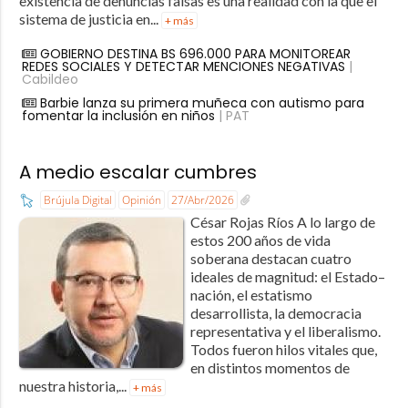
existencia de denuncias falsas es una realidad con la que el
sistema de justicia en...
+ más
GOBIERNO DESTINA BS 696.000 PARA MONITOREAR
REDES SOCIALES Y DETECTAR MENCIONES NEGATIVAS
|
Cabildeo
Barbie lanza su primera muñeca con autismo para
fomentar la inclusión en niños
| PAT
A medio escalar cumbres
Brújula Digital
Opinión
27/Abr/2026
César Rojas Ríos A lo largo de
estos 200 años de vida
soberana destacan cuatro
ideales de magnitud: el Estado–
nación, el estatismo
desarrollista, la democracia
representativa y el liberalismo.
Todos fueron hilos vitales que,
en distintos momentos de
nuestra historia,...
+ más