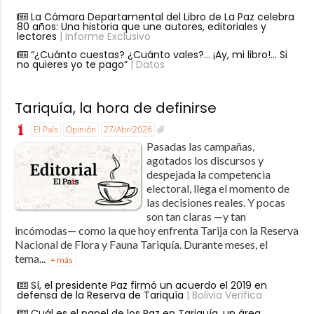
La Cámara Departamental del Libro de La Paz celebra
80 años: Una historia que une autores, editoriales y
lectores
| Informe Exclusivo
“¿Cuánto cuestas? ¿Cuánto vales?… ¡Ay, mi libro!… Si
no quieres yo te pago”
| Datos
Tariquía, la hora de definirse
El País
Opinión
27/Abr/2026
Pasadas las campañas,
agotados los discursos y
despejada la competencia
electoral, llega el momento de
las decisiones reales. Y pocas
son tan claras —y tan
incómodas— como la que hoy enfrenta Tarija con la Reserva
Nacional de Flora y Fauna Tariquía. Durante meses, el
tema...
+ más
Sí, el presidente Paz firmó un acuerdo el 2019 en
defensa de la Reserva de Tariquía
| Bolivia Verifica
Cuál es el papel de los Paz en Tariquía, un área