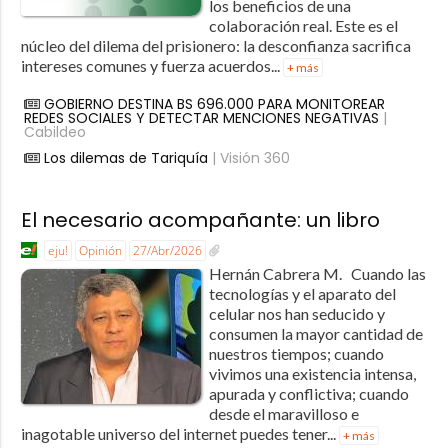
los beneficios de una
colaboración real. Este es el
núcleo del dilema del prisionero: la desconfianza sacrifica
intereses comunes y fuerza acuerdos...
+ más
GOBIERNO DESTINA BS 696.000 PARA MONITOREAR
REDES SOCIALES Y DETECTAR MENCIONES NEGATIVAS
|
Cabildeo
Los dilemas de Tariquía
| Visión 360
El necesario acompañante: un libro
eju!
Opinión
27/Abr/2026
Hernán Cabrera M. Cuando las
tecnologías y el aparato del
celular nos han seducido y
consumen la mayor cantidad de
nuestros tiempos; cuando
vivimos una existencia intensa,
apurada y conflictiva; cuando
desde el maravilloso e
inagotable universo del internet puedes tener...
+ más