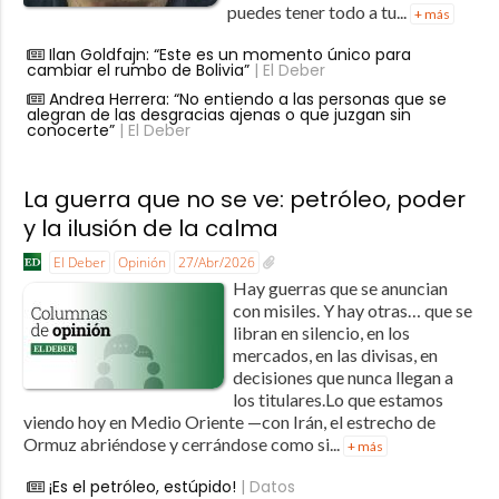
puedes tener todo a tu...
+ más
Ilan Goldfajn: “Este es un momento único para
cambiar el rumbo de Bolivia”
| El Deber
Andrea Herrera: “No entiendo a las personas que se
alegran de las desgracias ajenas o que juzgan sin
conocerte”
| El Deber
La guerra que no se ve: petróleo, poder
y la ilusión de la calma
El Deber
Opinión
27/Abr/2026
Hay guerras que se anuncian
con misiles. Y hay otras… que se
libran en silencio, en los
mercados, en las divisas, en
decisiones que nunca llegan a
los titulares.Lo que estamos
viendo hoy en Medio Oriente —con Irán, el estrecho de
Ormuz abriéndose y cerrándose como si...
+ más
¡Es el petróleo, estúpido!
| Datos