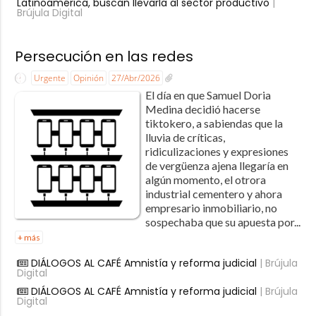
Latinoamérica, buscan llevarla al sector productivo
|
Brújula Digital
Persecución en las redes
Urgente
Opinión
27/Abr/2026
El día en que Samuel Doria
Medina decidió hacerse
tiktokero, a sabiendas que la
lluvia de críticas,
ridiculizaciones y expresiones
de vergüenza ajena llegaría en
algún momento, el otrora
industrial cementero y ahora
empresario inmobiliario, no
sospechaba que su apuesta por...
+ más
DIÁLOGOS AL CAFÉ Amnistía y reforma judicial
| Brújula
Digital
DIÁLOGOS AL CAFÉ Amnistía y reforma judicial
| Brújula
Digital