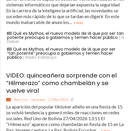
sistemas informáticos que dejarían expuesta la seguridad
En la carrera de la inteligencia artificial, las novedades se
suceden más rápido de lo que se tardan en digerir. En este
mundo inabarcable de anuncios...
+ más
Qué es Mythos, el nuevo modelo de IA que por ser tan
potente preocupa a gobiernos y temen hacer público
| El
Deber
Qué es Mythos, el nuevo modelo de IA que por ser
“tan potente” preocupa a gobiernos y temen hacer
público
| Radio Kollasuyo
VIDEO: quinceañera sorprende con el
“Hilmerazo” como chambelán y se
vuelve viral
Red Uno
Variedad
27/Abr/2026
La aparición del popular tiktoker alteño en una fiesta de 15
se volvió tendencia y generó miles de reacciones en redes
sociales. Red Uno de Bolivia 27/04/2026 13:51 El
“Hilmerazo” aparece como chambelán en fiesta de 15 en La
Paz. Imagen captura. La Paz, Bolivia Escuchar...
+ más