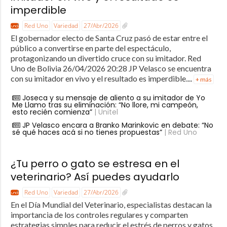
imperdible
Red Uno
Variedad
27/Abr/2026
El gobernador electo de Santa Cruz pasó de estar entre el
público a convertirse en parte del espectáculo,
protagonizando un divertido cruce con su imitador. Red
Uno de Bolivia 26/04/2026 20:28 JP Velasco se encuentra
con su imitador en vivo y el resultado es imperdible....
+ más
Joseca y su mensaje de aliento a su imitador de Yo
Me Llamo tras su eliminación: “No llore, mi campeón,
esto recién comienza”
| Unitel
JP Velasco encara a Branko Marinkovic en debate: “No
sé qué haces acá si no tienes propuestas”
| Red Uno
¿Tu perro o gato se estresa en el
veterinario? Así puedes ayudarlo
Red Uno
Variedad
27/Abr/2026
En el Día Mundial del Veterinario, especialistas destacan la
importancia de los controles regulares y comparten
estrategias simples para reducir el estrés de perros y gatos