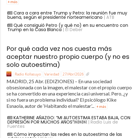
+ más
Cara a cara entre Trump y Petro: la reunión fue muy
buena, según el presidente norteamericano
| ATB
Qué consiguió Petro (y qué no) en su encuentro con
Trump en la Casa Blanca
| El Deber
Por qué cada vez nos cuesta más
aceptar nuestro propio cuerpo (y no es
solo autoestima)
Radio Kollasuyo
Variedad
27/Abr/2026
MADRID, 25 Abr. (EDIZIONES) – En una sociedad
obsesionada con la imagen, el malestar con el propio cuerpo
se ha convertido en una experiencia casi universal. Pero, ¿y
si no fuera un problema individual? El psicólogo Kike
Esnaola, autor de ‘Habitando el malestar’...
+ más
KATHERINE AÑAZGO: “MI AUTOESTIMA ESTABA BAJA, CON
DEPRESIÓN POR MUCHOS AÑOS”￼￼￼
| Radio Luis de
Fuentes
Cómo impactan las redes en la autoestima de las