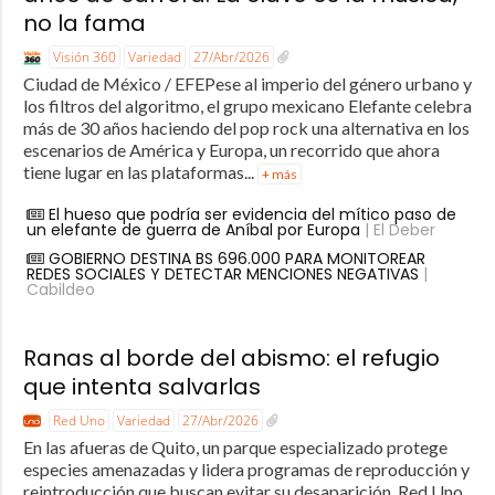
no la fama
Visión 360
Variedad
27/Abr/2026
Ciudad de México / EFEPese al imperio del género urbano y
los filtros del algoritmo, el grupo mexicano Elefante celebra
más de 30 años haciendo del pop rock una alternativa en los
escenarios de América y Europa, un recorrido que ahora
tiene lugar en las plataformas...
+ más
El hueso que podría ser evidencia del mítico paso de
un elefante de guerra de Aníbal por Europa
| El Deber
GOBIERNO DESTINA BS 696.000 PARA MONITOREAR
REDES SOCIALES Y DETECTAR MENCIONES NEGATIVAS
|
Cabildeo
Ranas al borde del abismo: el refugio
que intenta salvarlas
Red Uno
Variedad
27/Abr/2026
En las afueras de Quito, un parque especializado protege
especies amenazadas y lidera programas de reproducción y
reintroducción que buscan evitar su desaparición. Red Uno