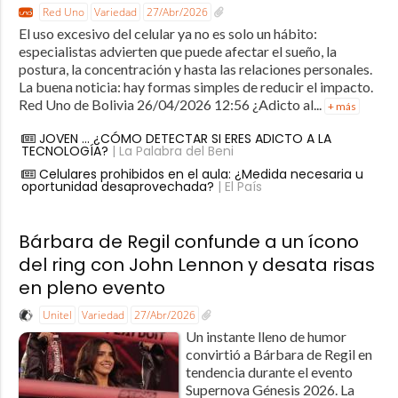
Red Uno
Variedad
27/Abr/2026
El uso excesivo del celular ya no es solo un hábito:
especialistas advierten que puede afectar el sueño, la
postura, la concentración y hasta las relaciones personales.
La buena noticia: hay formas simples de reducir el impacto.
Red Uno de Bolivia 26/04/2026 12:56 ¿Adicto al...
+ más
JOVEN … ¿CÓMO DETECTAR SI ERES ADICTO A LA
TECNOLOGÍA?
| La Palabra del Beni
Celulares prohibidos en el aula: ¿Medida necesaria u
oportunidad desaprovechada?
| El País
Bárbara de Regil confunde a un ícono
del ring con John Lennon y desata risas
en pleno evento
Unitel
Variedad
27/Abr/2026
Un instante lleno de humor
convirtió a Bárbara de Regil en
tendencia durante el evento
Supernova Génesis 2026. La