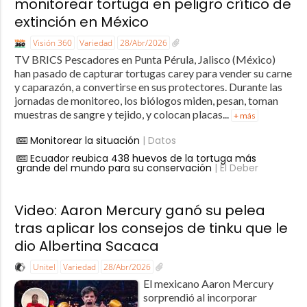
monitorear tortuga en peligro crítico de
extinción en México
Visión 360
Variedad
28/Abr/2026
TV BRICS Pescadores en Punta Pérula, Jalisco (México)
han pasado de capturar tortugas carey para vender su carne
y caparazón, a convertirse en sus protectores. Durante las
jornadas de monitoreo, los biólogos miden, pesan, toman
muestras de sangre y tejido, y colocan placas...
+ más
Monitorear la situación
| Datos
Ecuador reubica 438 huevos de la tortuga más
grande del mundo para su conservación
| El Deber
Video: Aaron Mercury ganó su pelea
tras aplicar los consejos de tinku que le
dio Albertina Sacaca
Unitel
Variedad
28/Abr/2026
El mexicano Aaron Mercury
sorprendió al incorporar