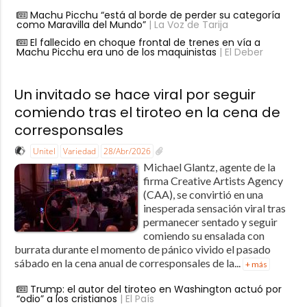
Machu Picchu “está al borde de perder su categoría
como Maravilla del Mundo”
| La Voz de Tarija
El fallecido en choque frontal de trenes en vía a
Machu Picchu era uno de los maquinistas
| El Deber
Un invitado se hace viral por seguir
comiendo tras el tiroteo en la cena de
corresponsales
Unitel
Variedad
28/Abr/2026
Michael Glantz, agente de la
firma Creative Artists Agency
(CAA), se convirtió en una
inesperada sensación viral tras
permanecer sentado y seguir
comiendo su ensalada con
burrata durante el momento de pánico vivido el pasado
sábado en la cena anual de corresponsales de la...
+ más
Trump: el autor del tiroteo en Washington actuó por
“odio” a los cristianos
| El País