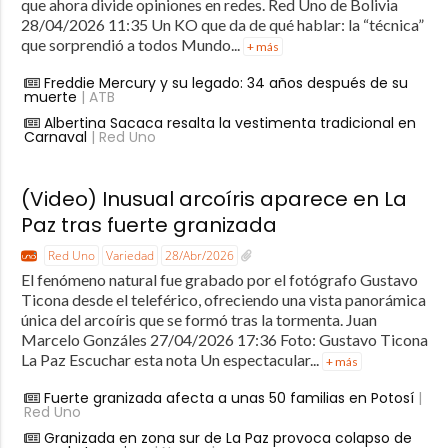
que ahora divide opiniones en redes. Red Uno de Bolivia
28/04/2026 11:35 Un KO que da de qué hablar: la “técnica”
que sorprendió a todos Mundo...
+ más
Freddie Mercury y su legado: 34 años después de su
muerte
| ATB
Albertina Sacaca resalta la vestimenta tradicional en
Carnaval
| Red Uno
(Video) Inusual arcoíris aparece en La
Paz tras fuerte granizada
Red Uno
Variedad
28/Abr/2026
El fenómeno natural fue grabado por el fotógrafo Gustavo
Ticona desde el teleférico, ofreciendo una vista panorámica
única del arcoíris que se formó tras la tormenta. Juan
Marcelo Gonzáles 27/04/2026 17:36 Foto: Gustavo Ticona
La Paz Escuchar esta nota Un espectacular...
+ más
Fuerte granizada afecta a unas 50 familias en Potosí
|
Red Uno
Granizada en zona sur de La Paz provoca colapso de