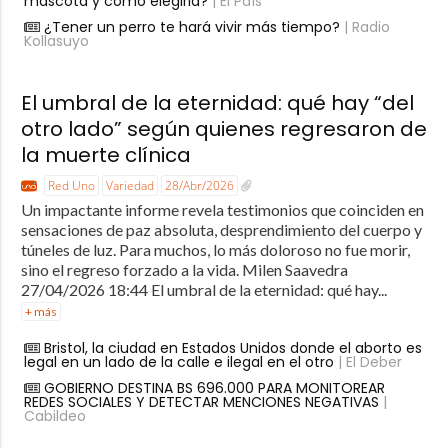
mascota y cómo elegirla?
| El País
¿Tener un perro te hará vivir más tiempo?
| Radio
Kollasuyo
El umbral de la eternidad: qué hay “del
otro lado” según quienes regresaron de
la muerte clínica
Red Uno
Variedad
28/Abr/2026
Un impactante informe revela testimonios que coinciden en
sensaciones de paz absoluta, desprendimiento del cuerpo y
túneles de luz. Para muchos, lo más doloroso no fue morir,
sino el regreso forzado a la vida. Milen Saavedra
27/04/2026 18:44 El umbral de la eternidad: qué hay...
+ más
Bristol, la ciudad en Estados Unidos donde el aborto es
legal en un lado de la calle e ilegal en el otro
| El Deber
GOBIERNO DESTINA BS 696.000 PARA MONITOREAR
REDES SOCIALES Y DETECTAR MENCIONES NEGATIVAS
|
Cabildeo