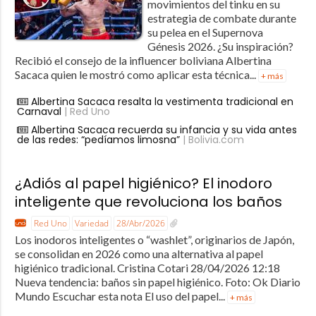
movimientos del tinku en su
estrategia de combate durante
su pelea en el Supernova
Génesis 2026. ¿Su inspiración?
Recibió el consejo de la influencer boliviana Albertina
Sacaca quien le mostró como aplicar esta técnica...
+ más
Albertina Sacaca resalta la vestimenta tradicional en
Carnaval
| Red Uno
Albertina Sacaca recuerda su infancia y su vida antes
de las redes: “pedíamos limosna”
| Bolivia.com
¿Adiós al papel higiénico? El inodoro
inteligente que revoluciona los baños
Red Uno
Variedad
28/Abr/2026
Los inodoros inteligentes o “washlet”, originarios de Japón,
se consolidan en 2026 como una alternativa al papel
higiénico tradicional. Cristina Cotari 28/04/2026 12:18
Nueva tendencia: baños sin papel higiénico. Foto: Ok Diario
Mundo Escuchar esta nota El uso del papel...
+ más