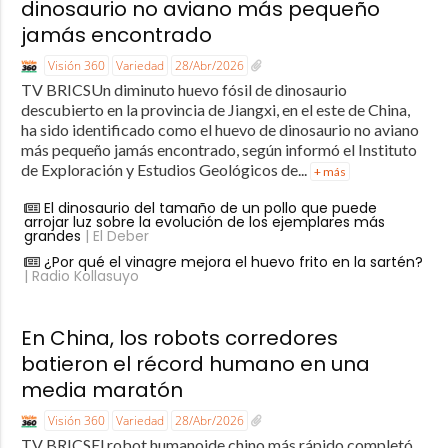
dinosaurio no aviano más pequeño
jamás encontrado
Visión 360
Variedad
28/Abr/2026
TV BRICSUn diminuto huevo fósil de dinosaurio
descubierto en la provincia de Jiangxi, en el este de China,
ha sido identificado como el huevo de dinosaurio no aviano
más pequeño jamás encontrado, según informó el Instituto
de Exploración y Estudios Geológicos de...
+ más
El dinosaurio del tamaño de un pollo que puede
arrojar luz sobre la evolución de los ejemplares más
grandes
| El Deber
¿Por qué el vinagre mejora el huevo frito en la sartén?
| Radio Kollasuyo
En China, los robots corredores
batieron el récord humano en una
media maratón
Visión 360
Variedad
28/Abr/2026
TV BRICSEl robot humanoide chino más rápido completó