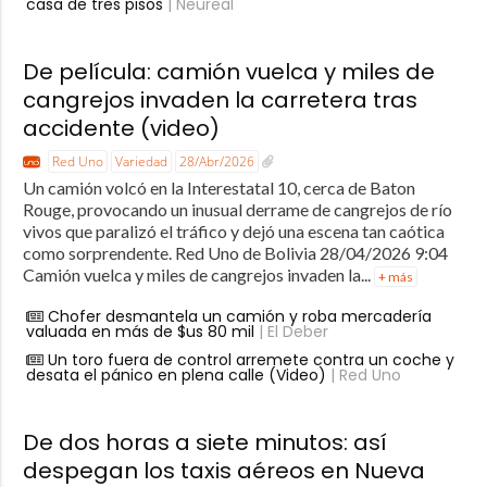
casa de tres pisos
| Neureal
De película: camión vuelca y miles de
cangrejos invaden la carretera tras
accidente (video)
Red Uno
Variedad
28/Abr/2026
Un camión volcó en la Interestatal 10, cerca de Baton
Rouge, provocando un inusual derrame de cangrejos de río
vivos que paralizó el tráfico y dejó una escena tan caótica
como sorprendente. Red Uno de Bolivia 28/04/2026 9:04
Camión vuelca y miles de cangrejos invaden la...
+ más
Chofer desmantela un camión y roba mercadería
valuada en más de $us 80 mil
| El Deber
Un toro fuera de control arremete contra un coche y
desata el pánico en plena calle (Video)
| Red Uno
De dos horas a siete minutos: así
despegan los taxis aéreos en Nueva