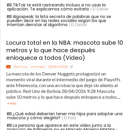
TikTok te está rastreando incluso si no usas la
aplicación. Te explicamos cómo evitarlo
| El Deber
Algospeak: la lista secreta de palabras que no se
pueden decir en las redes sociales según los que
intentan derrotar al algoritmo
| El Deber
Locura total en la NBA: mascota sube 10
metros y lo que hace después
enloquece a todos (Video)
Red Uno
Variedad
28/Abr/2026
La mascota de los Denver Nuggets protagonizó un
momento viral durante el intermedio del juego de Playoffs
ante Minnesota, con una acrobacia que dejó sin aliento al
público. Red Uno de Bolivia 28/04/2026 9:28 Mascota
sube 10 metros y lo que hace después enloquece a todos....
+ más
¿Qué edad deberían tener mis hijos para adoptar una
mascota y cómo elegirla?
| El País
La persona que aparece en este video junto a la
mascota de Palmeiras no es Marcelo Moreno Martins
|