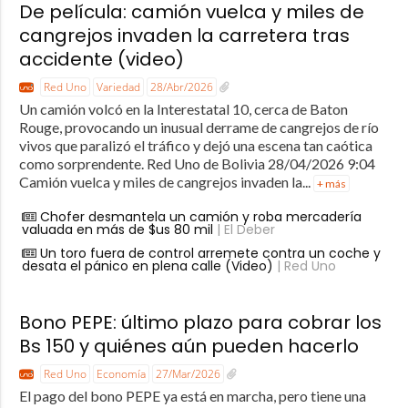
De película: camión vuelca y miles de
cangrejos invaden la carretera tras
accidente (video)
Red Uno
Variedad
28/Abr/2026
Un camión volcó en la Interestatal 10, cerca de Baton
Rouge, provocando un inusual derrame de cangrejos de río
vivos que paralizó el tráfico y dejó una escena tan caótica
como sorprendente. Red Uno de Bolivia 28/04/2026 9:04
Camión vuelca y miles de cangrejos invaden la...
+ más
Chofer desmantela un camión y roba mercadería
valuada en más de $us 80 mil
| El Deber
Un toro fuera de control arremete contra un coche y
desata el pánico en plena calle (Video)
| Red Uno
Bono PEPE: último plazo para cobrar los
Bs 150 y quiénes aún pueden hacerlo
Red Uno
Economía
27/Mar/2026
El pago del bono PEPE ya está en marcha, pero tiene una