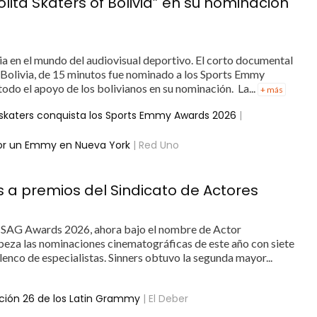
lita Skaters of Bolivia” en su nominación
ria en el mundo del audiovisual deportivo. El corto documental
f Bolivia, de 15 minutos fue nominado a los Sports Emmy
odo el apoyo de los bolivianos en su nominación. La...
+ más
 skaters conquista los Sports Emmy Awards 2026
|
por un Emmy en Nueva York
| Red Uno
s a premios del Sindicato de Actores
os SAG Awards 2026, ahora bajo el nombre de Actor
beza las nominaciones cinematográficas de este año con siete
elenco de especialistas. Sinners obtuvo la segunda mayor...
ición 26 de los Latin Grammy
| El Deber