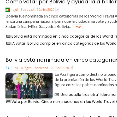
Cómo votar por Bolivia y ayudarla a brilla
eju!
Sociedad
26/Abr/2026
Bolivia fue nominada en cinco categorías de los World Travel A
lanza una campaña nacional para que la ciudadanía vote y ayud
Sudamérica. Milen Saavedra Bolivia...
+ más
Bolivia está nominada en cinco categorías de los World T
¡A votar! Bolivia compite en cinco categorías de los Worl
Bolivia está nominada en cinco categoría
Brújula Digital
Sociedad
25/Abr/2026
La Paz figura como destino urbano 
de la premiación de los World Trav
figura entre los países nominados 
'Una batalla tras otra' lidera 
Vota por Bolivia: Cinco nominaciones en los World Travel