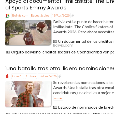
Apoya al documental “Imillaskate: The Cho
al Sports Emmy Awards
Bolivia.com
Espectáculos
15/Abr/2026
Bolivia está a punto de hacer histo
Imillaskate: The Cholita Skaters o
Awards 2026. Pero ahora necesita t
Un documental de las cholitas
Bolivia.com
Orgullo boliviano: cholitas skaters de Cochabamba van 
'Una batalla tras otra' lidera nominacione
Opinión
Cultura
07/Ene/2026
Se revelaron las nominaciones a l
Awards. Una batalla tras otra enca
candidaturas, una de ellas a mejor 
+ más
Listado de nominados de la ed