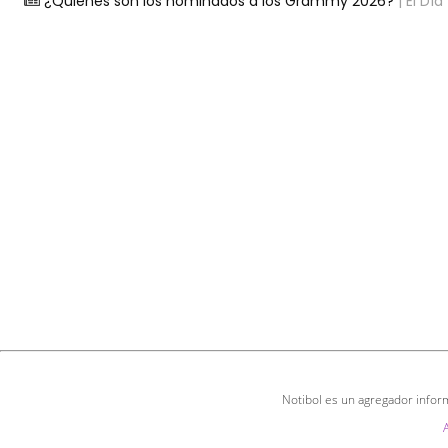
¿Quiénes son los nominados a los Grammy 2026?
| El Día
Notibol es un agregador inform