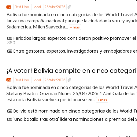
Red Uno
Local
26/Abr/2026
Bolivia fue nominada en cinco categorías de los World Travel A
lanza una campaña nacional para que la ciudadanía vote y ayud
Sudamérica. Milen Saavedra...
+ más
Feriados largos: expertos consideran positivo promover e
360
Entre gestores, expertos, investigadores y embajadores e
¡A votar! Bolivia compite en cinco categor
Red Uno
Local
26/Abr/2026
Bolivia fue nominada en cinco categorías de los World Travel
Stefany Beatriz Guzmán Nuñez 25/04/2026 17:56 Gala de los 
esta nota Bolivia vuelve a posicionarse en...
+ más
Bolivia está nominada en cinco categorías de los World T
'Una batalla tras otra' lidera nominaciones a premios del