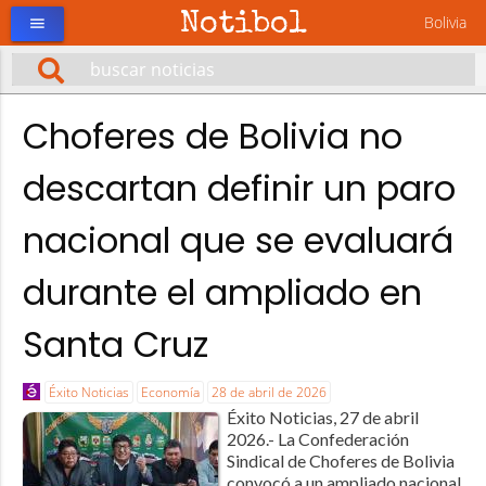
Notibol
Bolivia
menu
Choferes de Bolivia no
descartan definir un paro
nacional que se evaluará
durante el ampliado en
Santa Cruz
Éxito Noticias
Economía
28 de abril de 2026
Éxito Noticias, 27 de abril
2026.- La Confederación
Sindical de Choferes de Bolivia
convocó a un ampliado nacional