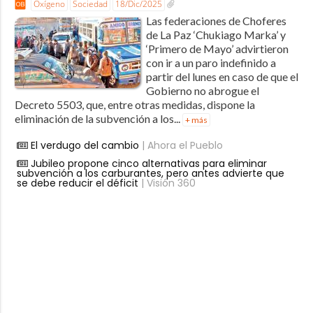
Oxígeno
Sociedad
18/Dic/2025
Las federaciones de Choferes
de La Paz ‘Chukiago Marka’ y
‘Primero de Mayo’ advirtieron
con ir a un paro indefinido a
partir del lunes en caso de que el
Gobierno no abrogue el
Decreto 5503, que, entre otras medidas, dispone la
eliminación de la subvención a los...
+ más
El verdugo del cambio
| Ahora el Pueblo
Jubileo propone cinco alternativas para eliminar
subvención a los carburantes, pero antes advierte que
se debe reducir el déficit
| Visión 360