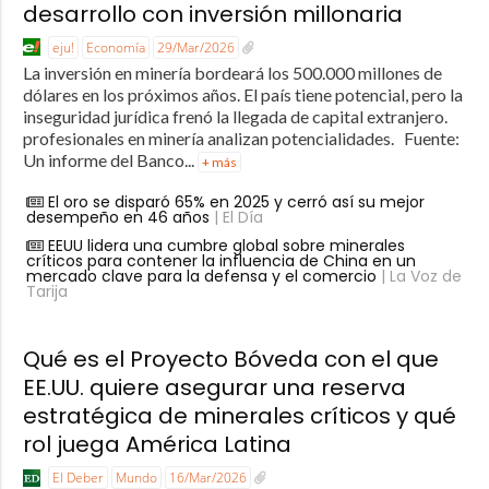
desarrollo con inversión millonaria
eju!
Economía
29/Mar/2026
La inversión en minería bordeará los 500.000 millones de
dólares en los próximos años. El país tiene potencial, pero la
inseguridad jurídica frenó la llegada de capital extranjero.
profesionales en minería analizan potencialidades. Fuente:
Un informe del Banco...
+ más
El oro se disparó 65% en 2025 y cerró así su mejor
desempeño en 46 años
| El Día
EEUU lidera una cumbre global sobre minerales
críticos para contener la influencia de China en un
mercado clave para la defensa y el comercio
| La Voz de
Tarija
Qué es el Proyecto Bóveda con el que
EE.UU. quiere asegurar una reserva
estratégica de minerales críticos y qué
rol juega América Latina
El Deber
Mundo
16/Mar/2026