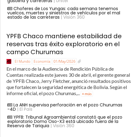
gasolina y carreteras
| Unitel
Choferes de Los Yungas: cada semana tenemos
vuelcos, muertes y siniestros de vehículos por el mal
estado de las carreteras
| Visión 360
YPFB Chaco mantiene estabilidad de
reservas tras éxito exploratorio en el
campo Churumas
El Mundo
Economía
01/May/2026
En el marco de la Audiencia de Rendición Pública de
Cuentas realizada este jueves 30 de abril, el gerente general
de YPFB Chaco, Jerry Fletcher, anunció resultados positivos
que fortalecen la seguridad energética de Bolivia. Según el
informe oficial, el pozo Churumas,...
+ más
La ANH supervisa perforación en el pozo Churumas
-4D
| El País
YPFB: Tribunal Agroambiental constató que el pozo
exploratorio Domo Oso-X3 está ubicado fuera de la
Reserva de Tariquia
| Visión 360