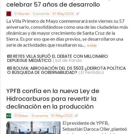
celebrar 57 años de desarrollo
El Mundo
Economía
01/May/2026
La Villa Primero de Mayo conmemorará este viernes su 57
aniversario, consolidándose como una de las ciudadelas más
dinámicas y de mayor crecimiento de Santa Cruz de la
Sierra. Es por eso que en días previos, se desarrollaron una
serie de actividades que resaltaron su...
+ más
REYES VILLA SUPLIÓ EL DEBATE CON MILLONARIO
DEPLIEGUE MEDIÁTICO
| Sol de Pando
BOLIVIA: ABROGACIÓN DEL DS 5503 ¿DERROTA POLÍTICA
O BÚSQUEDA DE GOBERNABILIDAD?
| El Periódico
YPFB confía en la nueva Ley de
Hidrocarburos para revertir la
declinación en la producción
El Deber
Economía
01/May/2026
El presidente de YPFB,
Sebastián Daroca Oller, planteó