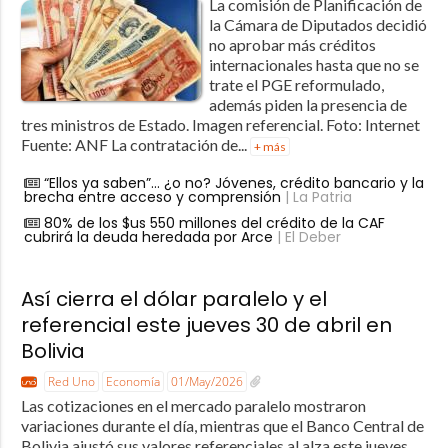
La comisión de Planificación de
la Cámara de Diputados decidió
no aprobar más créditos
internacionales hasta que no se
trate el PGE reformulado,
además piden la presencia de
tres ministros de Estado. Imagen referencial. Foto: Internet
Fuente: ANF La contratación de...
+ más
“Ellos ya saben”… ¿o no? Jóvenes, crédito bancario y la
brecha entre acceso y comprensión
| La Patria
80% de los $us 550 millones del crédito de la CAF
cubrirá la deuda heredada por Arce
| El Deber
Así cierra el dólar paralelo y el
referencial este jueves 30 de abril en
Bolivia
Red Uno
Economía
01/May/2026
Las cotizaciones en el mercado paralelo mostraron
variaciones durante el día, mientras que el Banco Central de
Bolivia ajustó sus valores referenciales al alza este jueves.