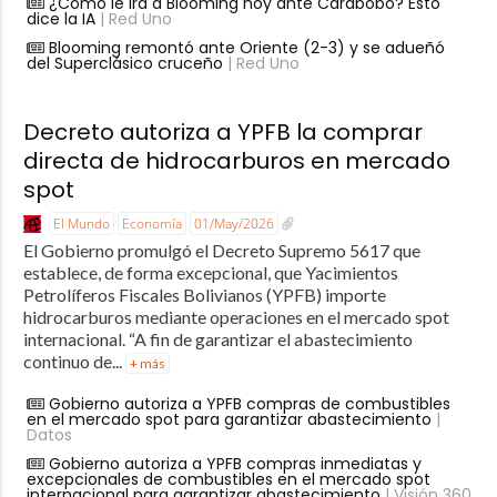
¿Cómo le irá a Blooming hoy ante Carabobo? Esto
dice la IA
| Red Uno
Blooming remontó ante Oriente (2-3) y se adueñó
del Superclásico cruceño
| Red Uno
Decreto autoriza a YPFB la comprar
directa de hidrocarburos en mercado
spot
El Mundo
Economía
01/May/2026
El Gobierno promulgó el Decreto Supremo 5617 que
establece, de forma excepcional, que Yacimientos
Petrolíferos Fiscales Bolivianos (YPFB) importe
hidrocarburos mediante operaciones en el mercado spot
internacional. “A fin de garantizar el abastecimiento
continuo de...
+ más
Gobierno autoriza a YPFB compras de combustibles
en el mercado spot para garantizar abastecimiento
|
Datos
Gobierno autoriza a YPFB compras inmediatas y
excepcionales de combustibles en el mercado spot
internacional para garantizar abastecimiento
| Visión 360