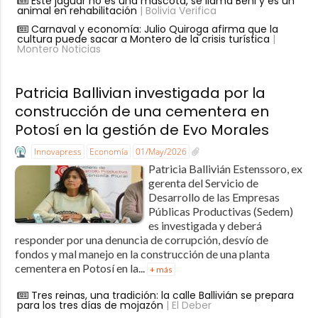
Este jaguar no es una mascota, se llama Beni y es un
animal en rehabilitación
| Bolivia Verifica
Carnaval y economía: Julio Quiroga afirma que la
cultura puede sacar a Montero de la crisis turística
|
Montero Noticias
Patricia Ballivian investigada por la
construcción de una cementera en
Potosí en la gestión de Evo Morales
Innovapress
Economía
01/May/2026
Patricia Ballivián Estenssoro, ex
gerenta del Servicio de
Desarrollo de las Empresas
Públicas Productivas (Sedem)
es investigada y deberá
responder por una denuncia de corrupción, desvío de
fondos y mal manejo en la construcción de una planta
cementera en Potosí en la...
+ más
Tres reinas, una tradición: la calle Ballivián se prepara
para los tres días de mojazón
| El Deber