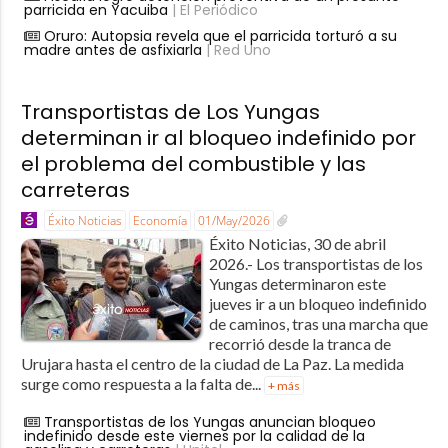
parricida en Yacuiba
| El Periódico
Oruro: Autopsia revela que el parricida torturó a su
madre antes de asfixiarla
| Red Uno
Transportistas de Los Yungas
determinan ir al bloqueo indefinido por
el problema del combustible y las
carreteras
Éxito Noticias
Economía
01/May/2026
Éxito Noticias, 30 de abril
2026.- Los transportistas de los
Yungas determinaron este
jueves ir a un bloqueo indefinido
de caminos, tras una marcha que
recorrió desde la tranca de
Urujara hasta el centro de la ciudad de La Paz. La medida
surge como respuesta a la falta de...
+ más
Transportistas de los Yungas anuncian bloqueo
indefinido desde este viernes por la calidad de la