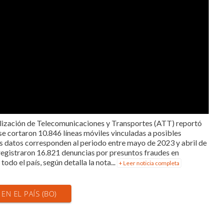
alización de Telecomunicaciones y Transportes (ATT) reportó
se cortaron 10.846 líneas móviles vinculadas a posibles
Los datos corresponden al periodo entre mayo de 2023 y abril de
registraron 16.821 denuncias por presuntos fraudes en
odo el país, según detalla la nota...
+ Leer noticia completa
 EN EL PAÍS (BO)