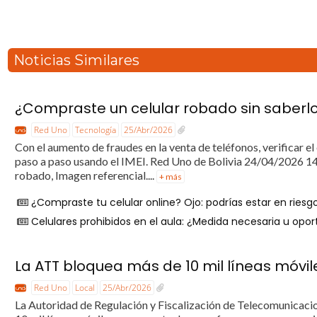
Noticias Similares
¿Compraste un celular robado sin saberlo? 
Red Uno
Tecnología
25/Abr/2026
Con el aumento de fraudes en la venta de teléfonos, verificar e
paso a paso usando el IMEI. Red Uno de Bolivia 24/04/2026 14:
robado, Imagen referencial....
+ más
¿Compraste tu celular online? Ojo: podrías estar en ries
Celulares prohibidos en el aula: ¿Medida necesaria u op
La ATT bloquea más de 10 mil líneas móvil
Red Uno
Local
25/Abr/2026
La Autoridad de Regulación y Fiscalización de Telecomunicaci