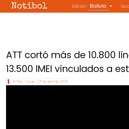
Notibol
Bolivia
Edición:
Sec
ATT cortó más de 10.800 lí
13.500 IMEI vinculados a es
El País
Local
27 de abril de 2026