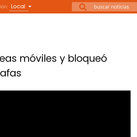
Local
ción:
neas móviles y bloqueó
tafas