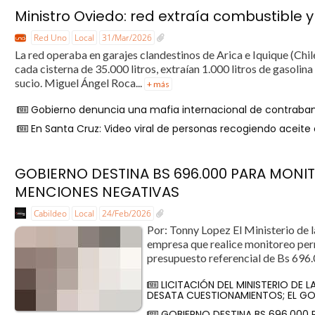
Ministro Oviedo: red extraía combustible
Red Uno
Local
31/Mar/2026
La red operaba en garajes clandestinos de Arica e Iquique (Chile
cada cisterna de 35.000 litros, extraían 1.000 litros de gasoli
sucio. Miguel Ángel Roca...
+ más
Gobierno denuncia una mafia internacional de contraband
En Santa Cruz: Video viral de personas recogiendo aceite
GOBIERNO DESTINA BS 696.000 PARA MONI
MENCIONES NEGATIVAS
Cabildeo
Local
24/Feb/2026
Por: Tonny Lopez El Ministerio de l
empresa que realice monitoreo perm
presupuesto referencial de Bs 696.
LICITACIÓN DEL MINISTERIO DE 
DESATA CUESTIONAMIENTOS; EL GO
GOBIERNO DESTINA BS 696.000