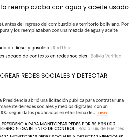
 y lo reemplazaba con agua y aceite usado
), antes del ingreso del combustible a territorio boliviano. Por
na pura y los reemplazaban con una mezcla de agua y aceite
o de diésel y gasolina
| Red Uno
 es sacado de contexto en redes sociales
| Bolivia Verifica
TOREAR REDES SOCIALES Y DETECTAR
a Presidencia abrió una licitación pública para contratar una
anente de redes sociales y medios digitales, con un
000, según datos publicados en el Sistema de...
+ más
LA PRESIDENCIA PARA MONITOREAR REDES POR BS 696.000
BIERNO NIEGA INTENTO DE CONTROL
| Radio Luis de Fuentes
 PARA MONITOREAR REDES SOCIALES Y DETECTAR MENCIONES