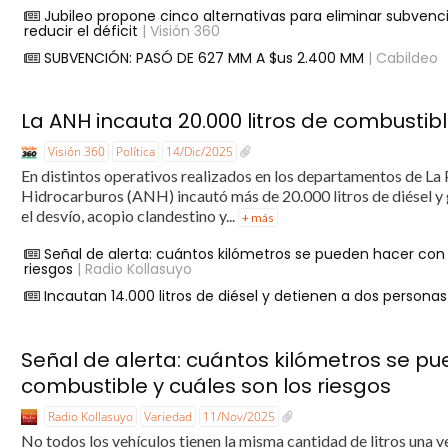
Jubileo propone cinco alternativas para eliminar subvenc
reducir el déficit
| Visión 360
SUBVENCIÓN: PASÓ DE 627 MM A $us 2.400 MM
| Cabildeo
La ANH incauta 20.000 litros de combusti
Visión 360
Política
14/Dic/2025
En distintos operativos realizados en los departamentos de La 
Hidrocarburos (ANH) incautó más de 20.000 litros de diésel y g
el desvío, acopio clandestino y...
+ más
Señal de alerta: cuántos kilómetros se pueden hacer con 
riesgos
| Radio Kollasuyo
Incautan 14.000 litros de diésel y detienen a dos personas
Señal de alerta: cuántos kilómetros se p
combustible y cuáles son los riesgos
Radio Kollasuyo
Variedad
11/Nov/2025
No todos los vehículos tienen la misma cantidad de litros una ve