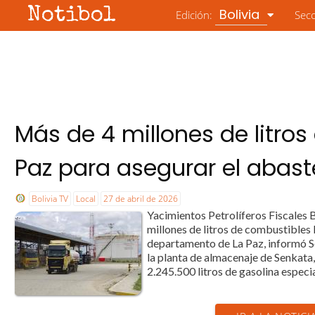
Notibol
Bolivia
Edición:
Sec
Más de 4 millones de litros
Paz para asegurar el abas
Bolivia TV
Local
27 de abril de 2026
Yacimientos Petrolíferos Fiscales 
millones de litros de combustibles 
departamento de La Paz, informó S
la planta de almacenaje de Senkata, 
2.245.500 litros de gasolina especia