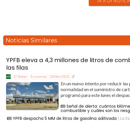
IR A LA NOTICI
Noticias Similares
YPFB eleva a 4,3 millones de litros de co
las filas
El Deber
Economía
28/Abr/2026
En un nuevo intento por reducir las 
normalidad en el suministro de car
programó para este lunes el despach
Señal de alerta: cuántos kilóm
combustible y cuáles son los ries
YPFB despacha 5 MM de litros de gasolina aditivada
| La Es