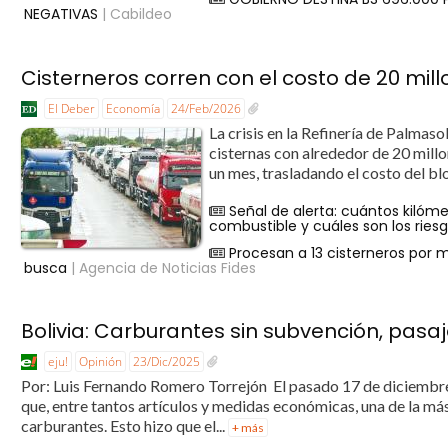
NEGATIVAS
| Cabildeo
Cisterneros corren con el costo de 20 mil
El Deber
Economía
24/Feb/2026
La crisis en la Refinería de Palmaso
cisternas con alrededor de 20 mill
un mes, trasladando el costo del b
Señal de alerta: cuántos kilóm
combustible y cuáles son los ries
Procesan a 13 cisterneros por 
busca
| Agencia de Noticias Fides
Bolivia: Carburantes sin subvención, pasaj
eju!
Opinión
23/Dic/2025
Por: Luis Fernando Romero Torrejón El pasado 17 de diciembre
que, entre tantos artículos y medidas económicas, una de la más
carburantes. Esto hizo que el...
+ más