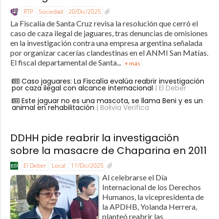
RTP
Sociedad
20/Dic/2025
La Fiscalía de Santa Cruz revisa la resolución que cerró el
caso de caza ilegal de jaguares, tras denuncias de omisiones
en la investigación contra una empresa argentina señalada
por organizar cacerías clandestinas en el ANMI San Matías.
El fiscal departamental de Santa...
+ más
Caso jaguares: La Fiscalía evalúa reabrir investigación
por caza ilegal con alcance internacional
| El Deber
Este jaguar no es una mascota, se llama Beni y es un
animal en rehabilitación
| Bolivia Verifica
DDHH pide reabrir la investigación
sobre la masacre de Chaparina en 2011
El Deber
Local
11/Dic/2025
Al celebrarse el Día
Internacional de los Derechos
Humanos, la vicepresidenta de
la APDHB, Yolanda Herrera,
planteó reabrir las