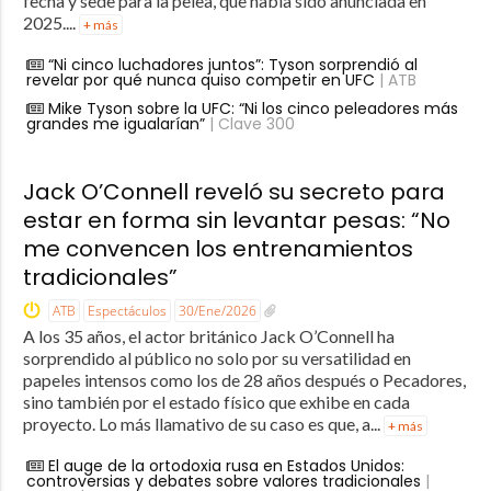
fecha y sede para la pelea, que había sido anunciada en
2025....
+ más
“Ni cinco luchadores juntos”: Tyson sorprendió al
revelar por qué nunca quiso competir en UFC
| ATB
Mike Tyson sobre la UFC: “Ni los cinco peleadores más
grandes me igualarían”
| Clave 300
Jack O’Connell reveló su secreto para
estar en forma sin levantar pesas: “No
me convencen los entrenamientos
tradicionales”
ATB
Espectáculos
30/Ene/2026
A los 35 años, el actor británico Jack O’Connell ha
sorprendido al público no solo por su versatilidad en
papeles intensos como los de 28 años después o Pecadores,
sino también por el estado físico que exhibe en cada
proyecto. Lo más llamativo de su caso es que, a...
+ más
El auge de la ortodoxia rusa en Estados Unidos:
controversias y debates sobre valores tradicionales
|