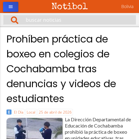
Notibol
Bolivia
menu
Prohíben práctica de
boxeo en colegios de
Cochabamba tras
denuncias y videos de
estudiantes
El Día
Local
25 de abril de 2026
La Dirección Departamental de
Educación de Cochabamba
prohibió la práctica de boxeo
en unidades educativas, tras