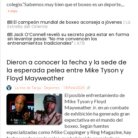
colegio.“Sabemos muy bien que el boxeo es un deporte,...
+ más
El campeón mundial de boxeo aconseja a jóvenes
| La
Estrella del Oriente
Jack O’Connell reveló su secreto para estar en forma
sin levantar pesas: “No me convencen los
entrenamientos tradicionales”
| ATB
Dieron a conocer la fecha y la sede de
la esperada pelea entre Mike Tyson y
Floyd Mayweather
La Voz de Tarija
Deportes
18/Feb/2026
El posible enfrentamiento de
Mike Tyson y Floyd
Mayweather Jr. en un combate
de exhibición ha generado gran
expectativa en el mundo del
boxeo. Según fuentes
especializadas como Mike Coppinger y Ring Magazine, hay