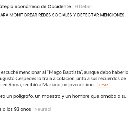
strategia económica de Occidente
| El Deber
PARA MONITOREAR REDES SOCIALES Y DETECTAR MENCIONES
e escuché mencionar al “Mago Baptista”, aunque debo haberlo
gusto Céspedes lo traía a colación junto a sus recuerdos de
en Roma, recibió a Mariano, un jovencísimo...
+ más
“era un polígrafo, un maestro y un hombre que amaba a su
 a los 93 años
| Neureal