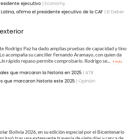
residente ejecutivo
| Economy
atina, afirma el presidente ejecutivo de la CAF
| El Deber
exterior
e Rodrigo Paz ha dado amplias pruebas de capacidad y tino
r. Lo acompaña su canciller Fernando Aramayo, con quien da
. Un rápido repaso permite comprobarlo. Rodrigo se...
+ más
nales que marcaron la historia en 2025
| ATB
les que marcaron historia este 2025
| Opinión
olar Bolivia 2026, en su edición especial por el Bicentenario
cluyó tras una extenuante travesía de siete días y cerca de