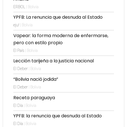
ERBOL
| Bolivia
YPFB: La renuncia que desnuda al Estado
eju!
| Bolivia
Vapear: la forma moderna de enfermarse,
pero con estilo propio
El País
| Bolivia
Lección tarijeña a la justicia nacional
El Deber
| Bolivia
“Bolivia nació jodida”
El Deber
| Bolivia
Receta paraguaya
El Día
| Bolivia
YPFB: la renuncia que desnuda al Estado
El Día
| Bolivia