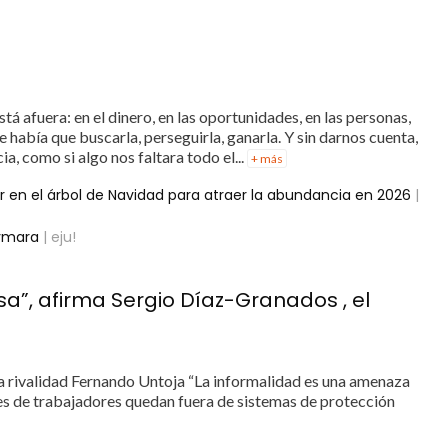
á afuera: en el dinero, en las oportunidades, en las personas,
e había que buscarla, perseguirla, ganarla. Y sin darnos cuenta,
a, como si algo nos faltara todo el...
+ más
 en el árbol de Navidad para atraer la abundancia en 2026
|
aymara
| eju!
a”, afirma Sergio Díaz-Granados , el
 la rivalidad Fernando Untoja “La informalidad es una amenaza
nes de trabajadores quedan fuera de sistemas de protección