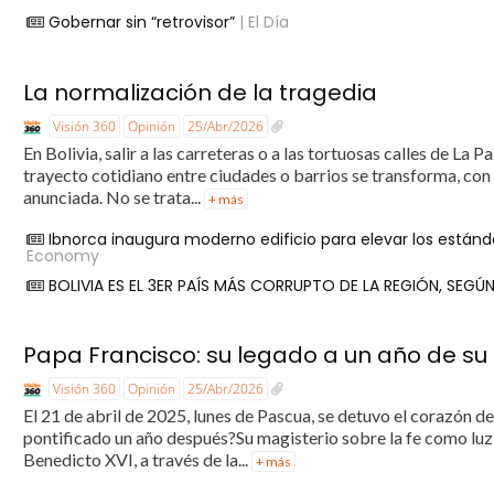
Gobernar sin “retrovisor”
| El Día
La normalización de la tragedia
Visión 360
Opinión
25/Abr/2026
En Bolivia, salir a las carreteras o a las tortuosas calles de La 
trayecto cotidiano entre ciudades o barrios se transforma, con 
anunciada. No se trata...
+ más
Ibnorca inaugura moderno edificio para elevar los estánd
Economy
BOLIVIA ES EL 3ER PAÍS MÁS CORRUPTO DE LA REGIÓN, SEGÚ
Papa Francisco: su legado a un año de su
Visión 360
Opinión
25/Abr/2026
El 21 de abril de 2025, lunes de Pascua, se detuvo el corazón 
pontificado un año después?Su magisterio sobre la fe como luz
Benedicto XVI, a través de la...
+ más