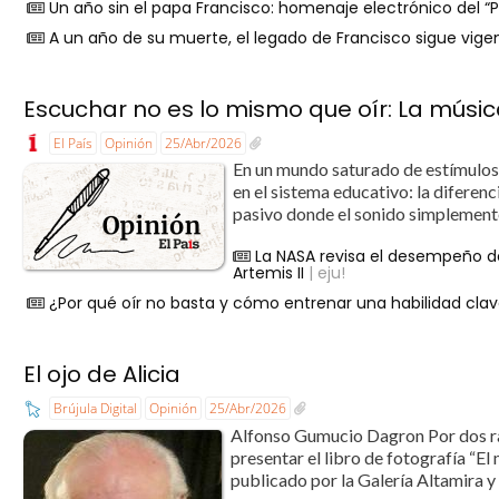
Un año sin el papa Francisco: homenaje electrónico del “
A un año de su muerte, el legado de Francisco sigue vige
Escuchar no es lo mismo que oír: La músi
El País
Opinión
25/Abr/2026
En un mundo saturado de estímulos 
en el sistema educativo: la diferenc
pasivo donde el sonido simplemente 
La NASA revisa el desempeño d
Artemis II
| eju!
¿Por qué oír no basta y cómo entrenar una habilidad cl
El ojo de Alicia
Brújula Digital
Opinión
25/Abr/2026
Alfonso Gumucio Dagron Por dos raz
presentar el libro de fotografía “El
publicado por la Galería Altamira y