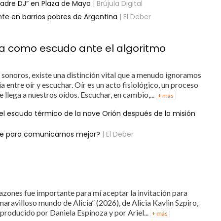
Padre DJ” en Plaza de Mayo
| Brújula Digital
nte en barrios pobres de Argentina
| El Deber
ca como escudo ante el algoritmo
sonoros, existe una distinción vital que a menudo ignoramos
ia entre oír y escuchar. Oír es un acto fisiológico, un proceso
llega a nuestros oídos. Escuchar, en cambio,...
+ más
el escudo térmico de la nave Orión después de la misión
ave para comunicarnos mejor?
| El Deber
ones fue importante para mí aceptar la invitación para
 maravilloso mundo de Alicia” (2026), de Alicia Kavlin Szpiro,
 producido por Daniela Espinoza y por Ariel...
+ más