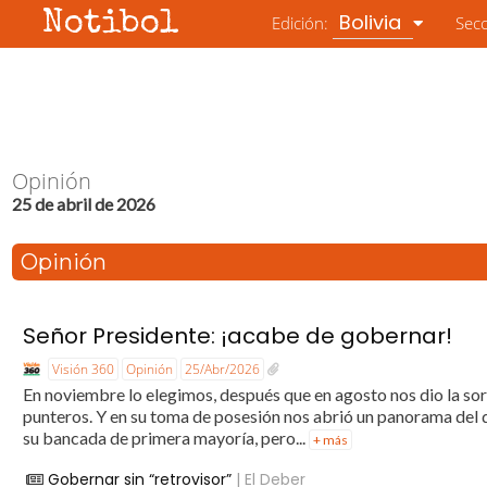
Notibol
Bolivia
Edición:
Sec
Opinión
25 de abril de 2026
Opinión
Señor Presidente: ¡acabe de gobernar!
Visión 360
Opinión
25/Abr/2026
En noviembre lo elegimos, después que en agosto nos dio la s
punteros. Y en su toma de posesión nos abrió un panorama de
su bancada de primera mayoría, pero...
+ más
Gobernar sin “retrovisor”
| El Deber