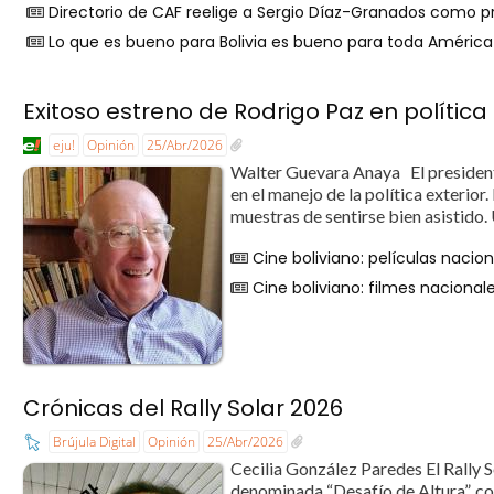
Directorio de CAF reelige a Sergio Díaz-Granados como p
Lo que es bueno para Bolivia es bueno para toda América L
Exitoso estreno de Rodrigo Paz en política 
eju!
Opinión
25/Abr/2026
Walter Guevara Anaya El president
en el manejo de la política exterio
muestras de sentirse bien asistido
Cine boliviano: películas nacio
Cine boliviano: filmes naciona
Crónicas del Rally Solar 2026
Brújula Digital
Opinión
25/Abr/2026
Cecilia González Paredes El Rally S
denominada “Desafío de Altura”, con