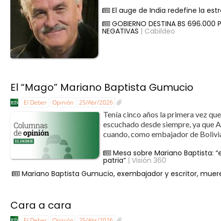
El auge de India redefine la e
GOBIERNO DESTINA BS 696.000 
NEGATIVAS
| Cabildeo
El “Mago” Mariano Baptista Gumucio
El Deber
Opinión
25/Abr/2026
Tenía cinco años la primera vez qu
escuchado desde siempre, ya que Au
cuando, como embajador de Bolivia 
Mesa sobre Mariano Baptista: 
patria”
| Visión 360
Mariano Baptista Gumucio, exembajador y escritor, muere
Cara a cara
El Deber
Opinión
25/Abr/2026