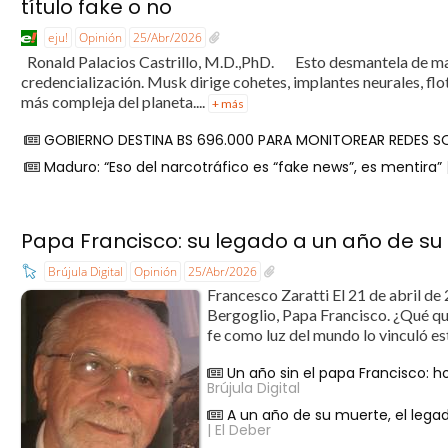
título fake o no
eju!
Opinión
25/Abr/2026
Ronald Palacios Castrillo, M.D.,PhD. Esto desmantela de mane
credencialización. Musk dirige cohetes, implantes neurales, fl
más compleja del planeta....
+ más
GOBIERNO DESTINA BS 696.000 PARA MONITOREAR REDES S
Maduro: “Eso del narcotráfico es “fake news”, es mentira”
Papa Francisco: su legado a un año de su
Brújula Digital
Opinión
25/Abr/2026
Francesco Zaratti El 21 de abril de
Bergoglio, Papa Francisco. ¿Qué qu
fe como luz del mundo lo vinculó es
Un año sin el papa Francisco: 
Brújula Digital
A un año de su muerte, el lega
| El Deber