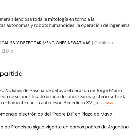
ra silenciosa toda la mitología en torno a la
otas autónomas y robots humanoides: la operación de ingeniería
OCIALES Y DETECTAR MENCIONES NEGATIVAS
| Cabildeo
| El Día
 partida
 2025, lunes de Pascua, se detuvo el corazón de Jorge Mario
eda de su pontificado un año después? Su magisterio sobre la
trechamente con su antecesor, Benedicto XVI, a...
+ más
homenaje electrónico del “Padre DJ” en Plaza de Mayo
|
do de Francisco sigue vigente en barrios pobres de Argentina