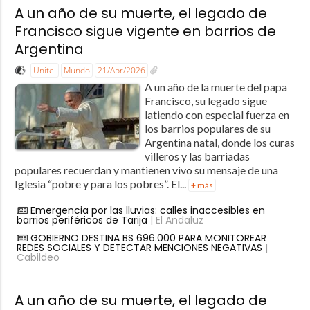
A un año de su muerte, el legado de
Francisco sigue vigente en barrios de
Argentina
Unitel
Mundo
21/Abr/2026
A un año de la muerte del papa
Francisco, su legado sigue
latiendo con especial fuerza en
los barrios populares de su
Argentina natal, donde los curas
villeros y las barriadas
populares recuerdan y mantienen vivo su mensaje de una
Iglesia “pobre y para los pobres”. El...
+ más
Emergencia por las lluvias: calles inaccesibles en
barrios periféricos de Tarija
| El Andaluz
GOBIERNO DESTINA BS 696.000 PARA MONITOREAR
REDES SOCIALES Y DETECTAR MENCIONES NEGATIVAS
|
Cabildeo
A un año de su muerte, el legado de