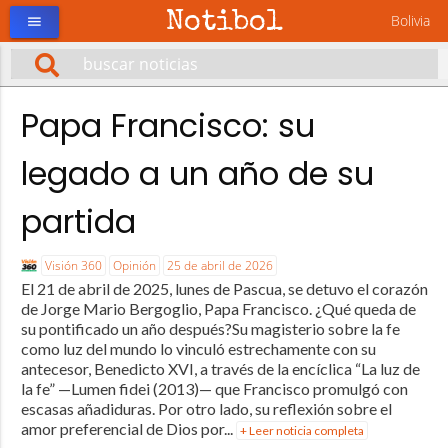
Notibol
Bolivia
menu
Papa Francisco: su
legado a un año de su
partida
Visión 360
Opinión
25 de abril de 2026
El 21 de abril de 2025, lunes de Pascua, se detuvo el corazón
de Jorge Mario Bergoglio, Papa Francisco. ¿Qué queda de
su pontificado un año después?Su magisterio sobre la fe
como luz del mundo lo vinculó estrechamente con su
antecesor, Benedicto XVI, a través de la encíclica “La luz de
la fe” —Lumen fidei (2013)— que Francisco promulgó con
escasas añadiduras. Por otro lado, su reflexión sobre el
amor preferencial de Dios por...
+ Leer noticia completa