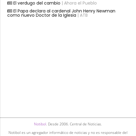
El verdugo del cambio
| Ahora el Pueblo
El Papa declara al cardenal John Henry Newman
como nuevo Doctor de la Iglesia
| ATB
Notibol
. Desde 2006. Central de Noticias.
Notibol es un agregador informático de noticias y no es responsable del