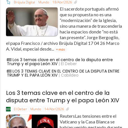
Brújula Digital
Mundo
18/Abr/2026
El sacerdote portugués afirmó
que su propuesta no es una
“modernización” de la Iglesia,
sino una manera de trascenderla
hacia espacios donde “no está
tan presente”. Jorge Bergoglio,
el papa Francisco / archivo Brújula Digital 17 04 26 Marco
A. Vidal, especial desde...
+ más
Los 3 temas clave en el centro de la disputa entre
Trump y el papa León XIV
| El Deber
LOS 3 TEMAS CLAVE EN EL CENTRO DE LA DISPUTA ENTRE
TRUMP Y EL PAPA LEÓN XIV
| Cabildeo
Los 3 temas clave en el centro de la
disputa entre Trump y el papa León XIV
El Deber
Mundo
14/Abr/2026
ReutersLas tensiones entre el
Vaticano y la Casa Blanca se
habían venido gestando durante