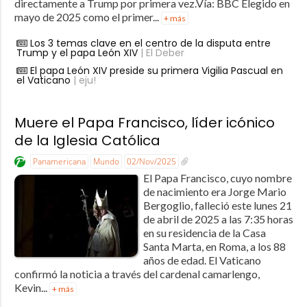
directamente a Trump por primera vez.Vía: BBC Elegido en
mayo de 2025 como el primer...
+ más
Los 3 temas clave en el centro de la disputa entre
Trump y el papa León XIV
| El Deber
El papa León XIV preside su primera Vigilia Pascual en
el Vaticano
| eju!
Muere el Papa Francisco, líder icónico
de la Iglesia Católica
Panamericana
Mundo
02/Nov/2025
El Papa Francisco, cuyo nombre
de nacimiento era Jorge Mario
Bergoglio, falleció este lunes 21
de abril de 2025 a las 7:35 horas
en su residencia de la Casa
Santa Marta, en Roma, a los 88
años de edad. El Vaticano
confirmó la noticia a través del cardenal camarlengo,
Kevin...
+ más