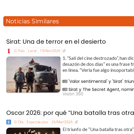
Noticias Similares
Sirat: Una de terror en el desierto
El País
Local
19/Abr/2026
1. “Salí del cine destrozado”, han 
desazón de dos días” es una frase 
en línea. “Verla fue algo insoportabl
'Valor sentimental' y 'Sirat' tr
Sirat y The Secret Agent, nomi
Visión 360
Oscar 2026: por qué “Una batalla tras otra
El Día
Espectáculos
26/Mar/2026
El triunfo de “Una batalla tras otr