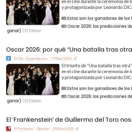
en el cine durante la ceremonia de 
y protagonizada por Leonardo DiCapr
Estos son los ganadores de los
Oscar 2026: las predicciones de
ganar)
| El Deber
Oscar 2026: por qué “Una batalla tras otra
El Día
Espectáculos
17/Mar/2026
El triunfo de “Una batalla tras otr
en el cine durante la ceremonia de 
y protagonizada por Leonardo DiCapr
Estos son los ganadores de los
Oscar 2026: las predicciones de
ganar)
| El Deber
El ‘Frankenstein’ de Guillermo del Toro no
El Periódico
Opinión
25/Nov/2025