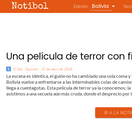
Notibol
Bolivia
Edición:
Sec
Una película de terror con 
El Día
Opinión
25 de abril de 2026
La escena es idéntica, el guión no ha cambiado una sola coma y 
Bolivia vuelve a enfrentarse a las interminables colas de cami
llega a cuentagotas. Esta película de terror ya la conocemos; l
asistimos a una secuela aún más cruda, donde el desprecio por la
IR A LA NOTI