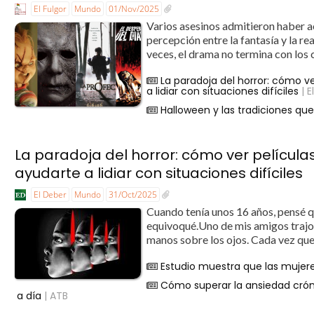
El Fulgor
Mundo
01/Nov/2025
Varios asesinos admitieron haber ac
percepción entre la fantasía y la r
veces, el drama no termina con los c
La paradoja del horror: cómo v
a lidiar con situaciones difíciles
| E
Halloween y las tradiciones que 
La paradoja del horror: cómo ver películ
ayudarte a lidiar con situaciones difíciles
El Deber
Mundo
31/Oct/2025
Cuando tenía unos 16 años, pensé q
equivoqué.Uno de mis amigos trajo 
manos sobre los ojos. Cada vez que
Estudio muestra que las mujer
Cómo superar la ansiedad cróni
a día
| ATB