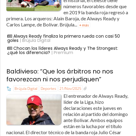
el historial, el celeste tiene
números favorables desde que
en 2019 la banda roja regresó a
primera. Los arqueros: Alain Baroja, de Always Ready y
Carlos Lampe, de Bolívar. Brújula...
+ más
Always Ready finaliza la primera rueda con casi 50
goles
| Brújula Digital
Chocan los líderes Always Ready y The Strongest:
¿qué los diferencia?
| Premium
Baldivieso: “Que los árbitros no nos
favorezcan ni nos perjudiquen”
Brújula Digital
Deportes
21/Nov/2025
El entrenador de Always Ready,
líder de la Liga, hizo
declaraciones este jueves en
relación al partido del domingo
ante Bolívar. Ambos equipos
están en la lucha por el título
nacional. El director técnico de la banda roja Julio César