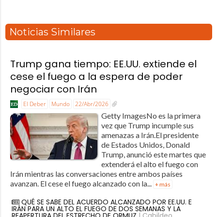
Noticias Similares
Trump gana tiempo: EE.UU. extiende el
cese el fuego a la espera de poder
negociar con Irán
El Deber
Mundo
22/Abr/2026
Getty ImagesNo es la primera
vez que Trump incumple sus
amenazas a Irán.El presidente
de Estados Unidos, Donald
Trump, anunció este martes que
extenderá el alto el fuego con
Irán mientras las conversaciones entre ambos países
avanzan. El cese el fuego alcanzado con la...
+ más
QUÉ SE SABE DEL ACUERDO ALCANZADO POR EE.UU. E
IRÁN PARA UN ALTO EL FUEGO DE DOS SEMANAS Y LA
REAPERTURA DEL ESTRECHO DE ORMUZ
| Cabildeo