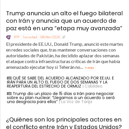
Trump anuncia un alto el fuego bilateral
con Irán y anuncia que un acuerdo de
paz está en una “etapa muy avanzada”
RTP
Sociedad
08/Abr/2026
El presidente de EE.UU., Donald Trump, anunció este martes
en redes sociales que, tras mantener conversaciones con
autoridades de Pakistán, ha decidido aplazar dos semanas
el ataque contra infraestructuras críticas de Irán que había
amenazado ejecutar hoy si Teherán no...
+ más
QUÉ SE SABE DEL ACUERDO ALCANZADO POR EE.UU. E
IRÁN PARA UN ALTO EL FUEGO DE DOS SEMANAS Y LA
REAPERTURA DEL ESTRECHO DE ORMUZ
| Cabildeo
Trump dio un plazo de 15 días a Irán para negociar
sobre su plan nuclear: “Llegamos a un acuerdo o será
una desgracia para ellos”
| La Voz de Tarija
¿Quiénes son los principales actores en
el conflicto entre Irán y Estados Unidos?