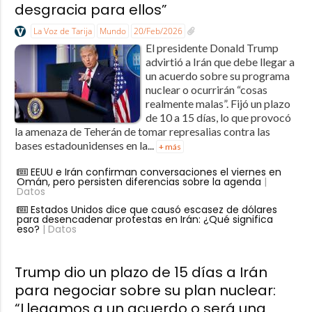
desgracia para ellos”
La Voz de Tarija
Mundo
20/Feb/2026
El presidente Donald Trump
advirtió a Irán que debe llegar a
un acuerdo sobre su programa
nuclear o ocurrirán “cosas
realmente malas”. Fijó un plazo
de 10 a 15 días, lo que provocó
la amenaza de Teherán de tomar represalias contra las
bases estadounidenses en la...
+ más
EEUU e Irán confirman conversaciones el viernes en
Omán, pero persisten diferencias sobre la agenda
|
Datos
Estados Unidos dice que causó escasez de dólares
para desencadenar protestas en Irán: ¿Qué significa
eso?
| Datos
Trump dio un plazo de 15 días a Irán
para negociar sobre su plan nuclear:
“Llegamos a un acuerdo o será una