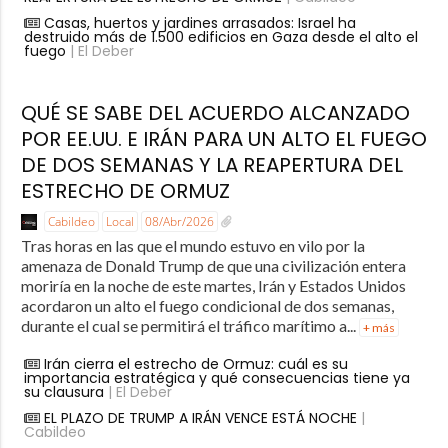
Casas, huertos y jardines arrasados: Israel ha
destruido más de 1.500 edificios en Gaza desde el alto el
fuego
| El Deber
QUÉ SE SABE DEL ACUERDO ALCANZADO
POR EE.UU. E IRÁN PARA UN ALTO EL FUEGO
DE DOS SEMANAS Y LA REAPERTURA DEL
ESTRECHO DE ORMUZ
Cabildeo
Local
08/Abr/2026
Tras horas en las que el mundo estuvo en vilo por la
amenaza de Donald Trump de que una civilización entera
moriría en la noche de este martes, Irán y Estados Unidos
acordaron un alto el fuego condicional de dos semanas,
durante el cual se permitirá el tráfico marítimo a...
+ más
Irán cierra el estrecho de Ormuz: cuál es su
importancia estratégica y qué consecuencias tiene ya
su clausura
| El Deber
EL PLAZO DE TRUMP A IRÁN VENCE ESTÁ NOCHE
|
Cabildeo