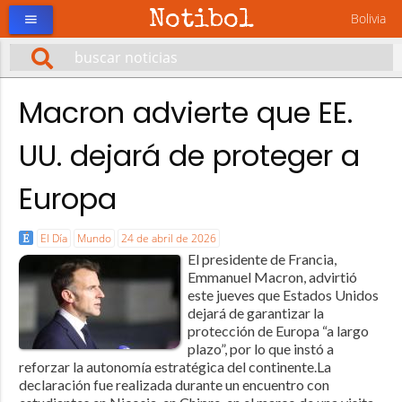
Notibol
Bolivia
menu
Macron advierte que EE.
UU. dejará de proteger a
Europa
El Día
Mundo
24 de abril de 2026
El presidente de Francia,
Emmanuel Macron, advirtió
este jueves que Estados Unidos
dejará de garantizar la
protección de Europa “a largo
plazo”, por lo que instó a
reforzar la autonomía estratégica del continente.La
declaración fue realizada durante un encuentro con