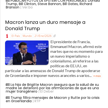
PUBLICAN FOTOS DE EPSTEIN CON PERSONAJES: Donald
Trump, Bill Clinton, Steve Bannon, Bill Gates, Richard
Branson
| Ver.bo
Macron lanza un duro mensaje a
Donald Trump
El País
Mundo
21/Ene/2026
El presidente de Francia,
Emmanuel Macron, afirmó este
martes que no es momento para
un nuevo imperialismo o
colonialismo, al referirse a las
políticas de EE.UU., en
particular a las amenazas de Donald Trump de apoderarse
de Groenlandia e imponer nuevos aranceles a varios...
+ más
La hija de Brigitte Macron asegura que la salud de su
madre se deterioró por las afirmaciones de que es una
mujer transgénero
| El Deber
Trump filtra mensajes de Macron y Rutte por la crisis
en Groenlandia
| RTP