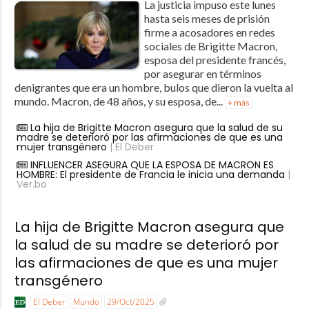
La justicia impuso este lunes
hasta seis meses de prisión
firme a acosadores en redes
sociales de Brigitte Macron,
esposa del presidente francés,
por asegurar en términos
denigrantes que era un hombre, bulos que dieron la vuelta al
mundo. Macron, de 48 años, y su esposa, de...
+ más
La hija de Brigitte Macron asegura que la salud de su
madre se deterioró por las afirmaciones de que es una
mujer transgénero
| El Deber
INFLUENCER ASEGURA QUE LA ESPOSA DE MACRON ES
HOMBRE: El presidente de Francia le inicia una demanda
|
Ver.bo
La hija de Brigitte Macron asegura que
la salud de su madre se deterioró por
las afirmaciones de que es una mujer
transgénero
El Deber
Mundo
29/Oct/2025