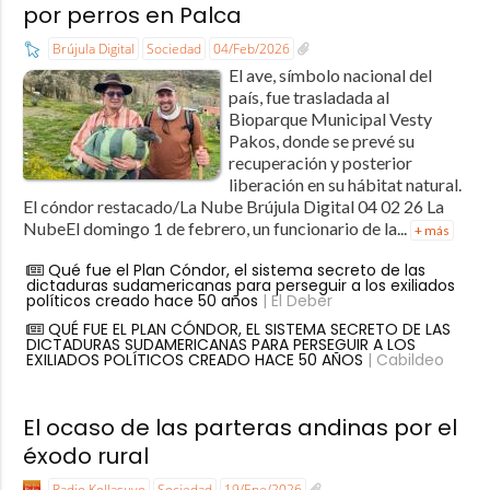
por perros en Palca
Brújula Digital
Sociedad
04/Feb/2026
El ave, símbolo nacional del
país, fue trasladada al
Bioparque Municipal Vesty
Pakos, donde se prevé su
recuperación y posterior
liberación en su hábitat natural.
El cóndor restacado/La Nube Brújula Digital 04 02 26 La
NubeEl domingo 1 de febrero, un funcionario de la...
+ más
Qué fue el Plan Cóndor, el sistema secreto de las
dictaduras sudamericanas para perseguir a los exiliados
políticos creado hace 50 años
| El Deber
QUÉ FUE EL PLAN CÓNDOR, EL SISTEMA SECRETO DE LAS
DICTADURAS SUDAMERICANAS PARA PERSEGUIR A LOS
EXILIADOS POLÍTICOS CREADO HACE 50 AÑOS
| Cabildeo
El ocaso de las parteras andinas por el
éxodo rural
Radio Kollasuyo
Sociedad
19/Ene/2026