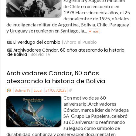
Argentina y Augusto Pinochet
de Chile en un encuentro en
1978.Hace cincuenta años, el 25
de noviembre de 1975, oficiales
de inteligencia militar de Argentina, Bolivia, Chile, Paraguay
y Uruguay se reunieron en Santiago, la...
+ más
El verdugo del cambio
| Ahora el Pueblo
Archivadores Cóndor, 60 años atesorando la historia
de Bolivia
| Bolivia TV
Archivadores Cóndor, 60 años
atesorando la historia de Bolivia
Bolivia TV
Local
31/Oct/2025
Con motivo de su 60
aniversario, Archivadores
Cóndor, marca líder de Madepa
SA  Grupo La Papelera, celebró
su 60 aniversario reafirmando
su legado como símbolo de
durabilidad, confianza y conservación documental en