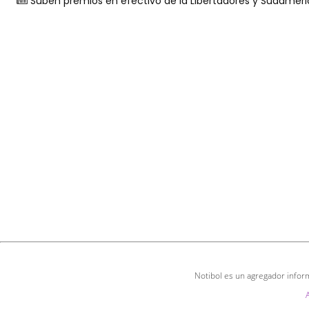
Suben premios en efectivo de la Libertadores y Sudamer
Notibol es un agregador inform