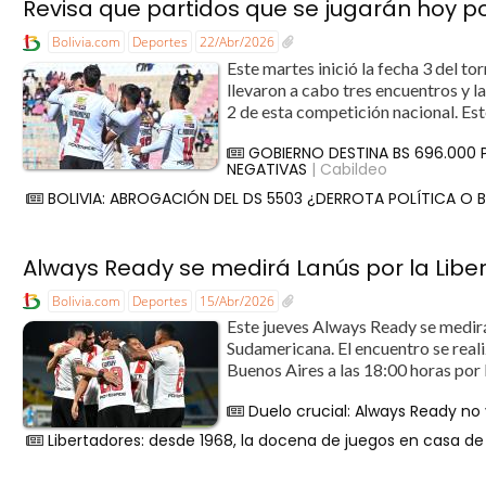
Revisa que partidos que se jugarán hoy por
Bolivia.com
Deportes
22/Abr/2026
Este martes inició la fecha 3 del to
llevaron a cabo tres encuentros y l
2 de esta competición nacional. Este
GOBIERNO DESTINA BS 696.000
NEGATIVAS
| Cabildeo
BOLIVIA: ABROGACIÓN DEL DS 5503 ¿DERROTA POLÍTICA O
Always Ready se medirá Lanús por la Liber
Bolivia.com
Deportes
15/Abr/2026
Este jueves Always Ready se medir
Sudamericana. El encuentro se real
Buenos Aires a las 18:00 horas por 
Duelo crucial: Always Ready no
Libertadores: desde 1968, la docena de juegos en casa d