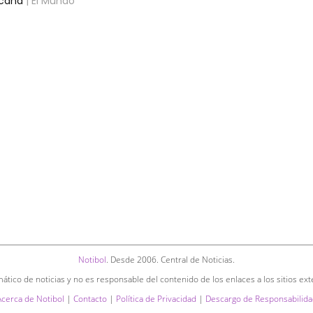
icana
| El Mundo
Notibol
. Desde 2006. Central de Noticias.
ático de noticias y no es responsable del contenido de los enlaces a los sitios ext
Acerca de Notibol
|
Contacto
|
Política de Privacidad
|
Descargo de Responsabilida