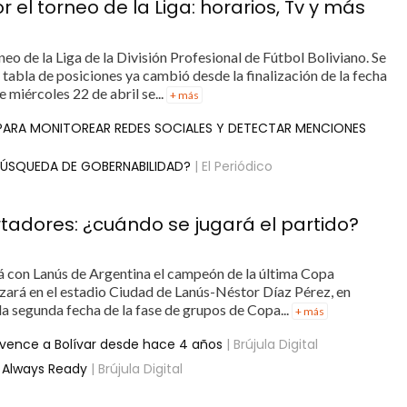
 el torneo de la Liga: horarios, Tv y más
rneo de la Liga de la División Profesional de Fútbol Boliviano. Se
a tabla de posiciones ya cambió desde la finalización de la fecha
 miércoles 22 de abril se...
+ más
 PARA MONITOREAR REDES SOCIALES Y DETECTAR MENCIONES
 BÚSQUEDA DE GOBERNABILIDAD?
| El Periódico
tadores: ¿cuándo se jugará el partido?
á con Lanús de Argentina el campeón de la última Copa
izará en el estadio Ciudad de Lanús-Néstor Díaz Pérez, en
la segunda fecha de la fase de grupos de Copa...
+ más
 vence a Bolívar desde hace 4 años
| Brújula Digital
e Always Ready
| Brújula Digital