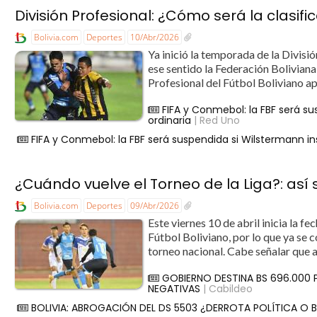
División Profesional: ¿Cómo será la clasi
Bolivia.com
Deportes
10/Abr/2026
Ya inició la temporada de la Divisió
ese sentido la Federación Boliviana
Profesional del Fútbol Boliviano a
FIFA y Conmebol: la FBF será su
ordinaria
| Red Uno
FIFA y Conmebol: la FBF será suspendida si Wilstermann in
¿Cuándo vuelve el Torneo de la Liga?: así 
Bolivia.com
Deportes
09/Abr/2026
Este viernes 10 de abril inicia la fe
Fútbol Boliviano, por lo que ya se c
torneo nacional. Cabe señalar que 
GOBIERNO DESTINA BS 696.000
NEGATIVAS
| Cabildeo
BOLIVIA: ABROGACIÓN DEL DS 5503 ¿DERROTA POLÍTICA O