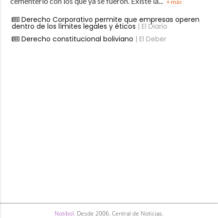
cementerio con los que ya se fueron. Existe la...
+ más
Derecho Corporativo permite que empresas operen
dentro de los límites legales y éticos
| El Diario
Derecho constitucional boliviano
| El Deber
Notibol
. Desde 2006. Central de Noticias.