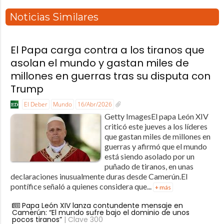
Noticias Similares
El Papa carga contra a los tiranos que
asolan el mundo y gastan miles de
millones en guerras tras su disputa con
Trump
El Deber
Mundo
16/Abr/2026
Getty ImagesEl papa León XIV
criticó este jueves a los líderes
que gastan miles de millones en
guerras y afirmó que el mundo
está siendo asolado por un
puñado de tiranos, en unas
declaraciones inusualmente duras desde Camerún.El
pontífice señaló a quienes considera que...
+ más
Papa León XIV lanza contundente mensaje en
Camerún: “El mundo sufre bajo el dominio de unos
pocos tiranos”
| Clave 300