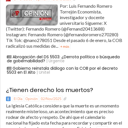
Por: Luis Fernando Romero
Torrejón Economista,
investigador y docente
universitario Sígueme: X
(Twitter): Fernando Romero (@Fernand20413688)
Instagram: Fernando Romero (@fernandoromero270280)
Tik Tok: @nano278051 Desde el pasado 6 de enero, la COB
radicalizó sus medidas de...
+ más
Abrogación del DS 5503: ¿Derrota política o búsqueda
de gobernabilidad?
| Urgente
Gobierno reinstala diálogo con la COB por el decreto
5503 en El Alto
| Unitel
¿Tienen derecho los muertos?
El Día
Opinión
02/Nov/2025
La Iglesia Católica considera que la muerte es un momento
realmente misterioso, un acontecimiento que es preciso
rodear de afecto y respeto. De ahí que el calendario
nacional ha fijado esta fecha para recordar y compartir en el