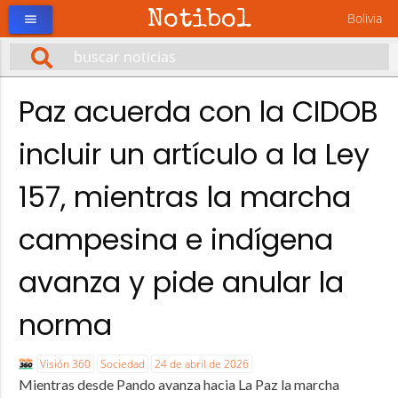
Notibol
Bolivia
menu
Paz acuerda con la CIDOB
incluir un artículo a la Ley
157, mientras la marcha
campesina e indígena
avanza y pide anular la
norma
Visión 360
Sociedad
24 de abril de 2026
Mientras desde Pando avanza hacia La Paz la marcha