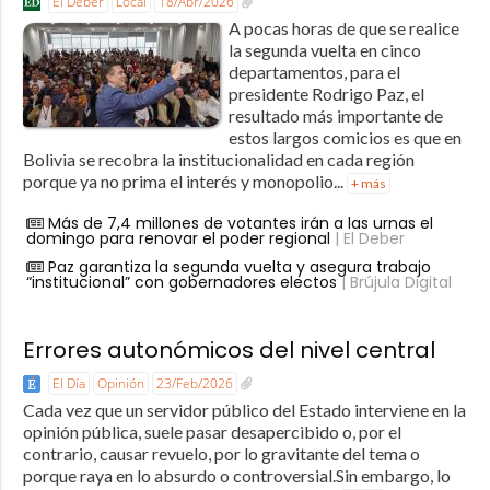
El Deber
Local
18/Abr/2026
A pocas horas de que se realice
la segunda vuelta en cinco
departamentos, para el
presidente Rodrigo Paz, el
resultado más importante de
estos largos comicios es que en
Bolivia se recobra la institucionalidad en cada región
porque ya no prima el interés y monopolio...
+ más
Más de 7,4 millones de votantes irán a las urnas el
domingo para renovar el poder regional
| El Deber
Paz garantiza la segunda vuelta y asegura trabajo
“institucional” con gobernadores electos
| Brújula Digital
Errores autonómicos del nivel central
El Día
Opinión
23/Feb/2026
Cada vez que un servidor público del Estado interviene en la
opinión pública, suele pasar desapercibido o, por el
contrario, causar revuelo, por lo gravitante del tema o
porque raya en lo absurdo o controversial.Sin embargo, lo