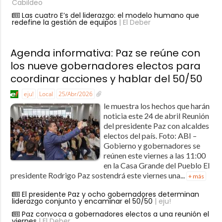
Cabildeo
Las cuatro E’s del liderazgo: el modelo humano que
redefine la gestión de equipos
| El Deber
Agenda informativa: Paz se reúne con
los nueve gobernadores electos para
coordinar acciones y hablar del 50/50
eju!
Local
25/Abr/2026
le muestra los hechos que harán
noticia este 24 de abril Reunión
del presidente Paz con alcaldes
electos del país. Foto: ABI –
Gobierno y gobernadores se
reúnen este viernes a las 11:00
en la Casa Grande del Pueblo El
presidente Rodrigo Paz sostendrá este viernes una...
+ más
El presidente Paz y ocho gobernadores determinan
liderazgo conjunto y encaminar el 50/50
| eju!
Paz convoca a gobernadores electos a una reunión el
viernes
| El Deber