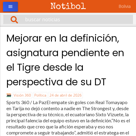
Notibol
Bolivia
menu
Mejorar en la definición,
asignatura pendiente en
el Tigre desde la
perspectiva de su DT
Visión 360
Política
24 de abril de 2026
Sports 360 / La PazEl empate sin goles con Real Tomayapo
en Tarija no dejó contento a nadie en The Strongest y, desde
la perspectiva de su técnico, el ecuatoriano Sixto Vizuete, la
principal falencia del equipo estuvo en la definición.“No es el
resultado que creo que la afición esperaba y eso nos
compromete a seguir trabajando”, admitió el estratega en el