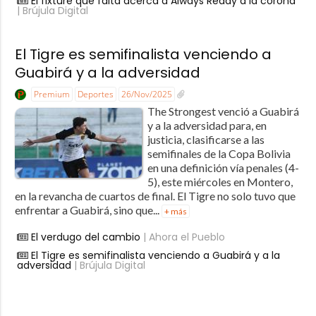
El fixture que falta acerca a Always Ready a la corona
| Brújula Digital
El Tigre es semifinalista venciendo a
Guabirá y a la adversidad
Premium
Deportes
26/Nov/2025
The Strongest venció a Guabirá
y a la adversidad para, en
justicia, clasificarse a las
semifinales de la Copa Bolivia
en una definición vía penales (4-
5), este miércoles en Montero,
en la revancha de cuartos de final. El Tigre no solo tuvo que
enfrentar a Guabirá, sino que...
+ más
El verdugo del cambio
| Ahora el Pueblo
El Tigre es semifinalista venciendo a Guabirá y a la
adversidad
| Brújula Digital