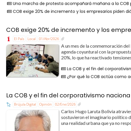
Una marcha de protesta acompañará mañana a la COB par
COB exige 20% de incremento y los empresarios piden diál
COB exige 20% de incremento y los empresa
El País
Local
01/Abr/2026
A un mes de la conmemoración del Dí
agenda coyuntural con la propuesta
20%, lo que ha reactivado tensiones 
La COB y el fin del corporativ
¿Por qué la COB actúa como a
La COB y el fin del corporativismo nacion
Brújula Digital
Opinión
02/Ene/2026
Carlos Hugo Laruta Bolivia atravies
sostuvieron el imaginario político 
una realidad urbana que ya no respon