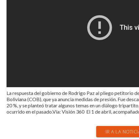
La respuesta del gobierno de Rodrigo Paz al pliego petitorio d
Boliviana (COB), que ya anuncia medidas de presión. Fue descar
20 %, y se planteó tratar algunos temas en un diálogo tripartit
ocurrido en el pasado.Vía: Visión 360 El 1 de abril, acompañado
IR A LA NOTIC