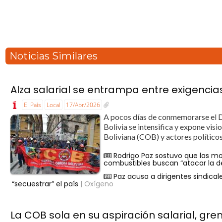
Noticias Similares
Alza salarial se entrampa entre exigencias 
El País
Local
17/Abr/2026
A pocos días de conmemorarse el Dí
Bolivia se intensifica y expone vis
Boliviana (COB) y actores políticos
Rodrigo Paz sostuvo que las mov
combustibles buscan “atacar la 
Paz acusa a dirigentes sindica
“secuestrar” el país
| Oxígeno
La COB sola en su aspiración salarial, gre