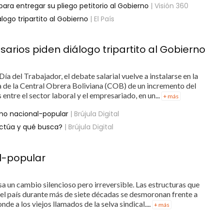
a entregar su pliego petitorio al Gobierno
| Visión 360
ogo tripartito al Gobierno
| El País
rios piden diálogo tripartito al Gobierno
a del Trabajador, el debate salarial vuelve a instalarse en la
 de la Central Obrera Boliviana (COB) de un incremento del
entre el sector laboral y el empresariado, en un...
+ más
ismo nacional-popular
| Brújula Digital
ctúa y qué busca?
| Brújula Digital
al-popular
a un cambio silencioso pero irreversible. Las estructuras que
del país durante más de siete décadas se desmoronan frente a
de a los viejos llamados de la selva sindical....
+ más