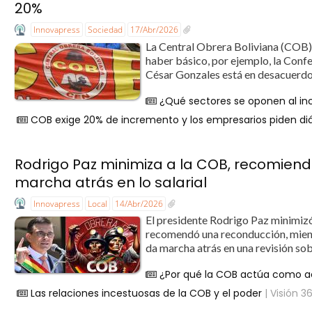
20%
Innovapress
Sociedad
17/Abr/2026
La Central Obrera Boliviana (COB) 
haber básico, por ejemplo, la Confe
César Gonzales está en desacuerdo e
¿Qué sectores se oponen al inc
COB exige 20% de incremento y los empresarios piden diál
Rodrigo Paz minimiza a la COB, recomienda
marcha atrás en lo salarial
Innovapress
Local
14/Abr/2026
El presidente Rodrigo Paz minimizó 
recomendó una reconducción, mient
da marcha atrás en una revisión sob
¿Por qué la COB actúa como a
Las relaciones incestuosas de la COB y el poder
| Visión 3