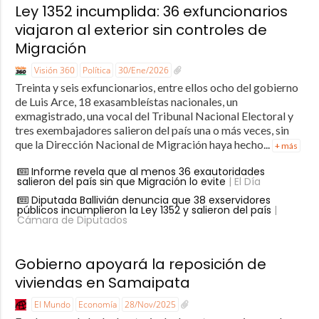
Ley 1352 incumplida: 36 exfuncionarios
viajaron al exterior sin controles de
Migración
Visión 360
Política
30/Ene/2026
Treinta y seis exfuncionarios, entre ellos ocho del gobierno
de Luis Arce, 18 exasambleístas nacionales, un
exmagistrado, una vocal del Tribunal Nacional Electoral y
tres exembajadores salieron del país una o más veces, sin
que la Dirección Nacional de Migración haya hecho...
+ más
Informe revela que al menos 36 exautoridades
salieron del país sin que Migración lo evite
| El Día
Diputada Ballivián denuncia que 38 exservidores
públicos incumplieron la Ley 1352 y salieron del país
|
Cámara de Diputados
Gobierno apoyará la reposición de
viviendas en Samaipata
El Mundo
Economía
28/Nov/2025