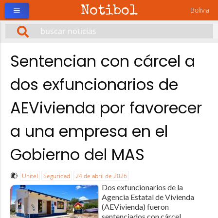
Notibol
Bolivia
menu
Sentencian con cárcel a
dos exfuncionarios de
AEVivienda por favorecer
a una empresa en el
Gobierno del MAS
Unitel
Seguridad
24 de abril de 2026
Dos exfuncionarios de la
Agencia Estatal de Vivienda
(AEVivienda) fueron
sentenciados con cárcel