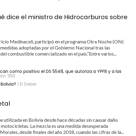
ué dice el ministro de Hidrocarburos sobre
ricio Medinaceli, participó en el programa Otra Noche (ON)
s medidas adoptadas por el Gobierno Nacional tras las
del combustible comercializado en el país.“Entre varios...
ican como positivo el DS 5548, que autoriza a YPFB y a las
sión 360
Bolivia?
| El Deber
etal
ue utilizada en Bolivia desde hace décadas sin causar daño
y motocicletas. La mezcla es una medida desesperada
orales, desde finales del año 2018, cuando las cifras de la...