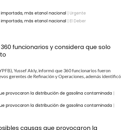
a importada, más etanol nacional
| Urgente
a importada, más etanol nacional
| El Deber
360 funcionarios y considera que solo
cto
(YPFB), Yussef Akly, informó que 360 funcionarios fueron
evos gerentes de Refinación y Operaciones, además identificó
que provocaron la distribución de gasolina contaminada
|
que provocaron la distribución de gasolina contaminada
|
posibles causas que provocaron la