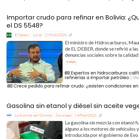
Importar crudo para refinar en Bolivia: ¿Q
el DS 5548?
El Deber
Local
21/Feb/2026
El ministro de Hidrocarburos, Mau
de EL DEBER, donde se refirió a la
denuncias sociales sobre la calidad 
+ más
Expertos en hidrocarburos calif
refinerías a importar petróleo
| Vi
Crece pedido para refinar crudo: ¿existen condiciones en 
Gasolina sin etanol y diésel sin aceite veg
La Estrella del Oriente
Sociedad
14/Feb/2026
La gasolina sin mezcla con etanol f
alguno a los motores de vehículos 
introducida por el gobierno de Evo M