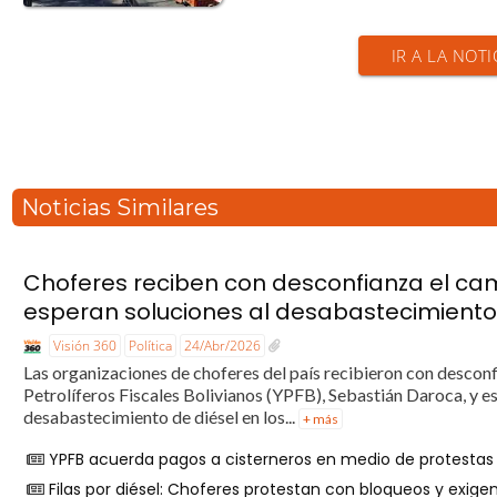
IR A LA NOTI
Noticias Similares
Choferes reciben con desconfianza el ca
esperan soluciones al desabastecimiento
Visión 360
Política
24/Abr/2026
Las organizaciones de choferes del país recibieron con descon
Petrolíferos Fiscales Bolivianos (YPFB), Sebastián Daroca, y e
desabastecimiento de diésel en los...
+ más
YPFB acuerda pagos a cisterneros en medio de protestas 
Filas por diésel: Choferes protestan con bloqueos y exige