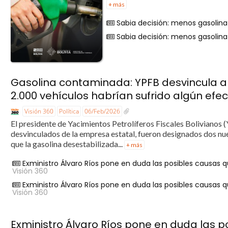
+ más
Sabia decisión: menos gasolin
Sabia decisión: menos gasolin
Gasolina contaminada: YPFB desvincula a 
2.000 vehículos habrían sufrido algún efe
Visión 360
Política
06/Feb/2026
El presidente de Yacimientos Petrolíferos Fiscales Bolivianos 
desvinculados de la empresa estatal, fueron designados dos nu
que la gasolina desestabilizada...
+ más
Exministro Álvaro Ríos pone en duda las posibles causas 
Visión 360
Exministro Álvaro Ríos pone en duda las posibles causas 
Visión 360
Exministro Álvaro Ríos pone en duda las 