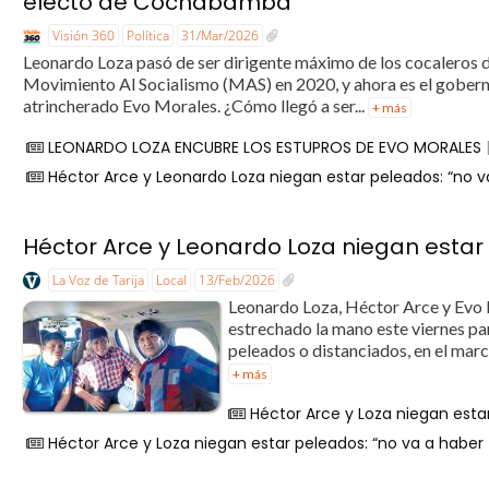
electo de Cochabamba
Visión 360
Política
31/Mar/2026
Leonardo Loza pasó de ser dirigente máximo de los cocaleros d
Movimiento Al Socialismo (MAS) en 2020, y ahora es el gober
atrincherado Evo Morales. ¿Cómo llegó a ser...
+ más
LEONARDO LOZA ENCUBRE LOS ESTUPROS DE EVO MORALES
Héctor Arce y Leonardo Loza niegan estar peleados: “no va
Héctor Arce y Leonardo Loza niegan estar 
La Voz de Tarija
Local
13/Feb/2026
Leonardo Loza, Héctor Arce y Evo 
estrechado la mano este viernes pa
peleados o distanciados, en el marco
+ más
Héctor Arce y Loza niegan estar
Héctor Arce y Loza niegan estar peleados: “no va a haber 