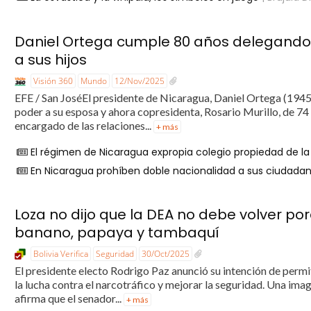
Daniel Ortega cumple 80 años delegando m
a sus hijos
Visión 360
Mundo
12/Nov/2025
EFE / San JoséEl presidente de Nicaragua, Daniel Ortega (1945
poder a su esposa y ahora copresidenta, Rosario Murillo, de 74 
encargado de las relaciones...
+ más
El régimen de Nicaragua expropia colegio propiedad de 
En Nicaragua prohíben doble nacionalidad a sus ciudada
Loza no dijo que la DEA no debe volver po
banano, papaya y tambaquí
Bolivia Verifica
Seguridad
30/Oct/2025
El presidente electo Rodrigo Paz anunció su intención de permit
la lucha contra el narcotráfico y mejorar la seguridad. Una im
afirma que el senador...
+ más