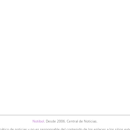
Notibol
. Desde 2006. Central de Noticias.
ático de noticias y no es responsable del contenido de los enlaces a los sitios ext