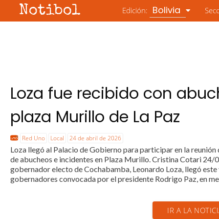
Notibol
Bolivia
Edición:
Sec
Loza fue recibido con abuc
plaza Murillo de La Paz
Red Uno
Local
24 de abril de 2026
Loza llegó al Palacio de Gobierno para participar en la reuni
de abucheos e incidentes en Plaza Murillo. Cristina Cotari 24/
gobernador electo de Cochabamba, Leonardo Loza, llegó este vi
gobernadores convocada por el presidente Rodrigo Paz, en med
IR A LA NOTIC