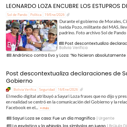
LEONARDO LOZA ENCUBRE LOS ESTUPROS D
Sol de Pando
Política
19/Ene/2026
Durante el gobierno de Morales, Ci
Iselda Pozo, militante del MAS, lle
padrino. Foto archivo Sol de Pando P
Post descontextualiza declaraci
Bolivia Verifica
Andrónico contra Evo y Loza: “No hicieron absolutament
Post descontextualiza declaraciones de Say
Gobierno
Bolivia Verifica
Seguridad
16/Ene/2026
El medio digital atribuyó a Sayuri Loza frases que no dijo y pr
en realidad se centró en la comunicación del Gobierno y la relac
Facebook en el...
+ más
Sayuri Loza se casa: Fue un día magnífico
| Urgente
La esvástica y la whipala, los símbolos en juego
| Brújula Di