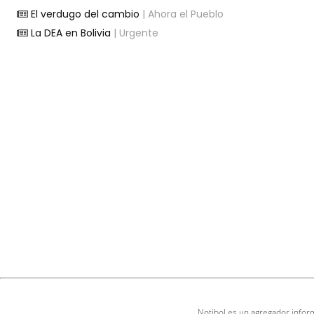
El verdugo del cambio
| Ahora el Pueblo
La DEA en Bolivia
| Urgente
Notibol es un agregador inform